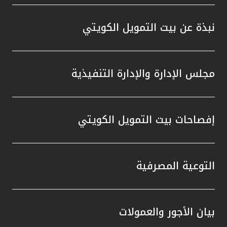
واستقل
هذه الش
نبذة عن بيت التمويل الكويتي
راسخة 
الإيجا
ثقتهم 
مجلس الإدارة والإدارة التنفيذية
تطور م
المتدرب
إفصاحات بيت التمويل الكويتي
التوعية المصرفية
بيان الأجور والعمولات