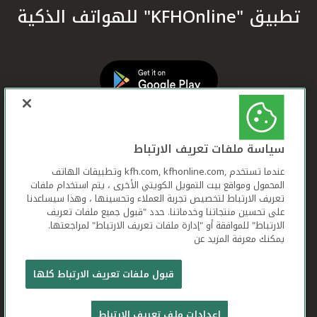
تطبيق "KFHOnline" للهواتف الذكية
سياسة ملفات تعريف الارتباط
عندما تستخدم ,kfh.com, kfhonline.com وتطبيقات الهاتف
المحمول ومواقع بيت التمويل الكويتي الأخرى ، يتم استخدام ملفات
تعريف الارتباط لتخصيص تجربة العملاء وتحسينها ، وهذا سيساعدنا
على تحسين منتجاتنا وخدماتنا. حدد "قبول جميع ملفات تعريف
الارتباط" للموافقة أو "إدارة ملفات تعريف الارتباط" لمراجعتها.
يمكنك معرفة المزيد عن
بيت التمويل الكويتي جميع الحقوق محفوظة © 2026
قبول ملفات تعريف الارتباط كلها
شروط وأحكام استخدام الموقع الإلكتروني
ملفات
إعدادات ملف تعريف الارتباط