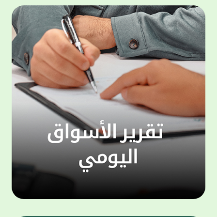
المجموعة مجانا . والخدمة متاحة للجميع، من
لموظّف
عملاء وغيرعملاء بيت التمويل الكويتي، سواء
الفئة ا
لتنفيذ عمليات من خلال الخدمة الهاتفية بشكل
الحماد 
ذاتي ، اوالتواصل مع موظفي الخدمة لتنفيذ
في الن
الخدمات ، اوالرد على الاستفسارات ، وذلك على
وتوسيع 
مدار الساعة طوال أيام الاسبوع . وتاتى الخدمة
تجربة 
الجديدة ضمن مجموعة متنوعة من وسائل
الاتصال والتواصل، يتيحها بيت التمويل الكويتى
الى ان
لعملائه وكذلك الراغبين فى التعرف على خدماته
إدارات
ومنتجاته من غير العملاء ، حيث يمكن بسهولة
جديدة 
الوصول الى بيت التمويل الكويتى بشكل مجاني
بما يع
على الارقام التالية في العديد من البلدان ومنها:
محتوى 
1. الولايات المتحدة الأمريكية وكندا 1-800-818-
وأشاد 
8608 2. بريطانيا 08000148898 3. فرنسا
المعني
0805086620 4. ألمانيا 08001817080 5. إسبانيا
حرص ال
900905440 6. تركيا 00908507712154 (قد يتم
المتدر
تطبيق رسوم التعرفة المحلية في تركيا من قبل
تمهيداً
شركات الاتصالات التركية المحلية عند الاتصال
التدريب