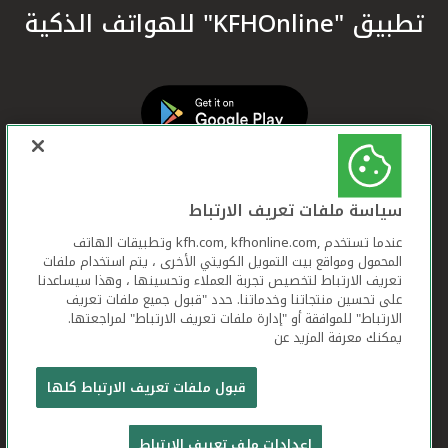
تطبيق "KFHOnline" للهواتف الذكية
سياسة ملفات تعريف الارتباط
عندما تستخدم ,kfh.com, kfhonline.com وتطبيقات الهاتف
المحمول ومواقع بيت التمويل الكويتي الأخرى ، يتم استخدام ملفات
تعريف الارتباط لتخصيص تجربة العملاء وتحسينها ، وهذا سيساعدنا
على تحسين منتجاتنا وخدماتنا. حدد "قبول جميع ملفات تعريف
الارتباط" للموافقة أو "إدارة ملفات تعريف الارتباط" لمراجعتها.
يمكنك معرفة المزيد عن
بيت التمويل الكويتي جميع الحقوق محفوظة © 2026
قبول ملفات تعريف الارتباط كلها
شروط وأحكام استخدام الموقع الإلكتروني
ملفات
إعدادات ملف تعريف الارتباط