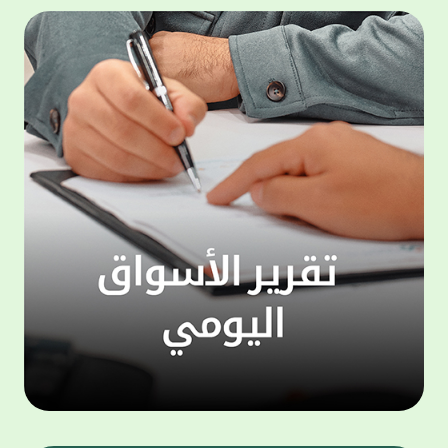
المجموعة مجانا . والخدمة متاحة للجميع، من
لموظّف
عملاء وغيرعملاء بيت التمويل الكويتي، سواء
الفئة ا
لتنفيذ عمليات من خلال الخدمة الهاتفية بشكل
الحماد 
ذاتي ، اوالتواصل مع موظفي الخدمة لتنفيذ
في الن
الخدمات ، اوالرد على الاستفسارات ، وذلك على
وتوسيع 
مدار الساعة طوال أيام الاسبوع . وتاتى الخدمة
تجربة 
الجديدة ضمن مجموعة متنوعة من وسائل
الاتصال والتواصل، يتيحها بيت التمويل الكويتى
الى ان
لعملائه وكذلك الراغبين فى التعرف على خدماته
إدارات
ومنتجاته من غير العملاء ، حيث يمكن بسهولة
جديدة 
الوصول الى بيت التمويل الكويتى بشكل مجاني
بما يع
على الارقام التالية في العديد من البلدان ومنها:
محتوى 
1. الولايات المتحدة الأمريكية وكندا 1-800-818-
وأشاد 
8608 2. بريطانيا 08000148898 3. فرنسا
المعني
0805086620 4. ألمانيا 08001817080 5. إسبانيا
حرص ال
900905440 6. تركيا 00908507712154 (قد يتم
المتدر
تطبيق رسوم التعرفة المحلية في تركيا من قبل
تمهيداً
شركات الاتصالات التركية المحلية عند الاتصال
التدريب