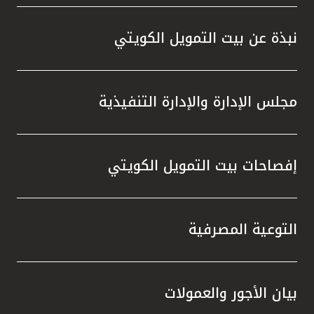
واستقل
هذه الش
نبذة عن بيت التمويل الكويتي
راسخة 
الإيجا
ثقتهم 
مجلس الإدارة والإدارة التنفيذية
تطور م
المتدرب
إفصاحات بيت التمويل الكويتي
التوعية المصرفية
بيان الأجور والعمولات