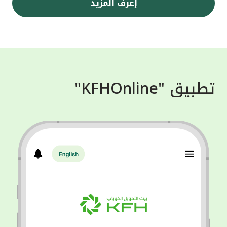
إعرف المزيد
تطبيق "KFHOnline"