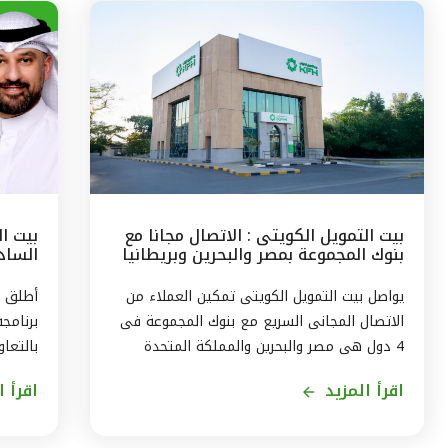
بيت التمويل الكويتى : الاتصال مجانا مع
بيت ا
بنوك المجموعة بمصر والبحرين وبريطانيا
السادس
وتركيا
مع الج
يواصل بيت التمويل الكويتى تمكين العملاء من
أطلق ب
الاتصال المجانى السريع مع بنوك المجموعة فى
برنامج
4 دول هى مصر والبحرين والمملكة المتحدة
بالتعاو
وتركيا، من خلال الاتصال بالخدمة الهاتفية فى
ويستمر
اقرأ المزيد
اقرأ ا
الكويت على الرقم 1803333 دون أى تكلفة على
العميل ، استمراراً لنهج البنك في تقديم أفضل
لاكتسا
الخدمات المتطورة والآمنة والتواصل الدائم مع
الاندم