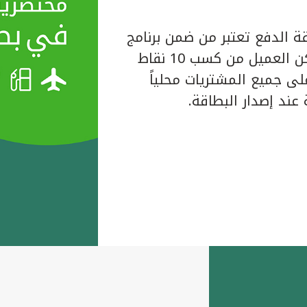
ة الدفع تعتبر من ضمن برنامج
المكافآت الخاص ببيت التمويل الكويتي حيث يتمكن العميل من كسب 10 نقاط
لبطاقة على جميع المشتريات محلياً