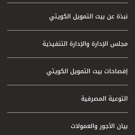
واستقل
هذه الش
نبذة عن بيت التمويل الكويتي
راسخة 
الإيجا
ثقتهم 
مجلس الإدارة والإدارة التنفيذية
تطور م
المتدرب
إفصاحات بيت التمويل الكويتي
التوعية المصرفية
بيان الأجور والعمولات