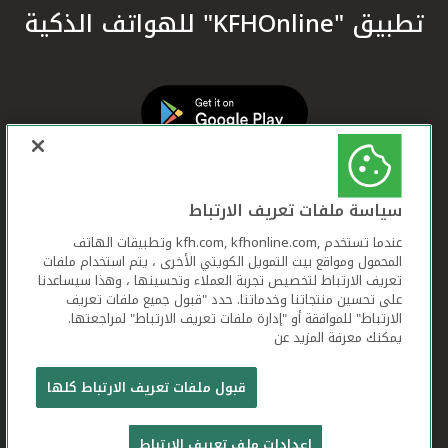
تطبيق "KFHOnline" للهواتف الذكية
سياسة ملفات تعريف الارتباط
عندما تستخدم ,kfh.com, kfhonline.com وتطبيقات الهاتف
المحمول ومواقع بيت التمويل الكويتي الأخرى ، يتم استخدام ملفات
تعريف الارتباط لتخصيص تجربة العملاء وتحسينها ، وهذا سيساعدنا
على تحسين منتجاتنا وخدماتنا. حدد "قبول جميع ملفات تعريف
الارتباط" للموافقة أو "إدارة ملفات تعريف الارتباط" لمراجعتها.
يمكنك معرفة المزيد عن
بيت التمويل الكويتي جميع الحقوق محفوظة © 2026
قبول ملفات تعريف الارتباط كلها
شروط وأحكام استخدام الموقع الإلكتروني
ملفات
إعدادات ملف تعريف الارتباط