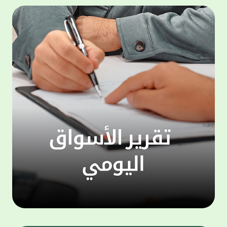
المجموعة مجانا . والخدمة متاحة للجميع، من
لموظّف
عملاء وغيرعملاء بيت التمويل الكويتي، سواء
الفئة ا
لتنفيذ عمليات من خلال الخدمة الهاتفية بشكل
الحماد 
ذاتي ، اوالتواصل مع موظفي الخدمة لتنفيذ
في الن
الخدمات ، اوالرد على الاستفسارات ، وذلك على
وتوسيع 
مدار الساعة طوال أيام الاسبوع . وتاتى الخدمة
تجربة 
الجديدة ضمن مجموعة متنوعة من وسائل
الاتصال والتواصل، يتيحها بيت التمويل الكويتى
الى ان
لعملائه وكذلك الراغبين فى التعرف على خدماته
إدارات
ومنتجاته من غير العملاء ، حيث يمكن بسهولة
جديدة 
الوصول الى بيت التمويل الكويتى بشكل مجاني
بما يع
على الارقام التالية في العديد من البلدان ومنها:
محتوى 
1. الولايات المتحدة الأمريكية وكندا 1-800-818-
وأشاد 
8608 2. بريطانيا 08000148898 3. فرنسا
المعني
0805086620 4. ألمانيا 08001817080 5. إسبانيا
حرص ال
900905440 6. تركيا 00908507712154 (قد يتم
المتدر
تطبيق رسوم التعرفة المحلية في تركيا من قبل
تمهيداً
شركات الاتصالات التركية المحلية عند الاتصال
التدريب