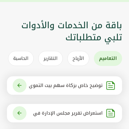
باقة من الخدمات والأدوات
تلبي متطلباتك
التعاميم
الأرباح
التقارير
الحاسبة
توضيح خاص بزكاة سهم بيت التموي
ل الكويتي
استعراض تقرير مجلس الإدارة في
شأن مشروع الاستحواذ على البنك ال
أهلي المتحد