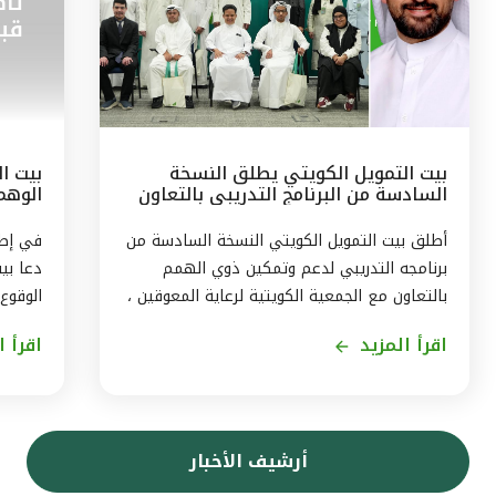
بيت التمويل الكويتي يطلق النسخة
بيت ال
السادسة من البرنامج التدريبي بالتعاون
الوهم
مع الجمعيّة الكويتيّة لرعاية المعوقين
البيان
أطلق بيت التمويل الكويتي النسخة السادسة من
برنامجه التدريبي لدعم وتمكين ذوي الهمم
دعا بي
بالتعاون مع الجمعية الكويتية لرعاية المعوقين ،
الوقوع
ويستمر البرنامج ثلاثة اشهر من اغسطس حتى
اقرأ المزيد
اقرأ ا
نهاية اكتوبر2026، بهدف توفير تجربة متكاملة
حجز ال
لاكتساب المهارات، وتمكين المشاركين من
في بيا
الاندماج الفعّال في سوق العمل . وقال رئيس
إرسال 
الموارد البشريّة لمجموعة بيت التمويل الكويتي
بتقنيا
أرشيف الأخبار
بالتكليف ، أحمد حمد الحمّاد ، ان البرنامج
بأن الا
التدريبى الذى يشمل 11 متدربا ، يأتى في إطار
التموي