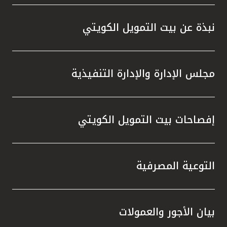
واستقل
هذه الش
نبذة عن بيت التمويل الكويتي
راسخة 
الإيجا
ثقتهم 
مجلس الإدارة والإدارة التنفيذية
تطور م
المتدرب
إفصاحات بيت التمويل الكويتي
التوعية المصرفية
بيان الأجور والعمولات