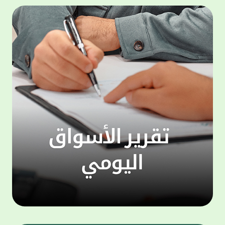
المجموعة مجانا . والخدمة متاحة للجميع، من
لموظّف
عملاء وغيرعملاء بيت التمويل الكويتي، سواء
الفئة ا
لتنفيذ عمليات من خلال الخدمة الهاتفية بشكل
الحماد 
ذاتي ، اوالتواصل مع موظفي الخدمة لتنفيذ
في الن
الخدمات ، اوالرد على الاستفسارات ، وذلك على
وتوسيع 
مدار الساعة طوال أيام الاسبوع . وتاتى الخدمة
تجربة 
الجديدة ضمن مجموعة متنوعة من وسائل
الاتصال والتواصل، يتيحها بيت التمويل الكويتى
الى ان
لعملائه وكذلك الراغبين فى التعرف على خدماته
إدارات
ومنتجاته من غير العملاء ، حيث يمكن بسهولة
جديدة 
الوصول الى بيت التمويل الكويتى بشكل مجاني
بما يع
على الارقام التالية في العديد من البلدان ومنها:
محتوى 
1. الولايات المتحدة الأمريكية وكندا 1-800-818-
وأشاد 
8608 2. بريطانيا 08000148898 3. فرنسا
المعني
0805086620 4. ألمانيا 08001817080 5. إسبانيا
حرص ال
900905440 6. تركيا 00908507712154 (قد يتم
المتدر
تطبيق رسوم التعرفة المحلية في تركيا من قبل
تمهيداً
شركات الاتصالات التركية المحلية عند الاتصال
التدريب