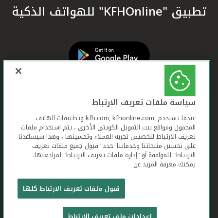
تطبيق "KFHOnline" للهواتف الذكية
سياسة ملفات تعريف الارتباط
عندما تستخدم ,kfh.com, kfhonline.com وتطبيقات الهاتف
المحمول ومواقع بيت التمويل الكويتي الأخرى ، يتم استخدام ملفات
تعريف الارتباط لتخصيص تجربة العملاء وتحسينها ، وهذا سيساعدنا
على تحسين منتجاتنا وخدماتنا. حدد "قبول جميع ملفات تعريف
الارتباط" للموافقة أو "إدارة ملفات تعريف الارتباط" لمراجعتها.
يمكنك معرفة المزيد عن
بيت التمويل الكويتي جميع الحقوق محفوظة © 2026
قبول ملفات تعريف الارتباط كلها
شروط وأحكام استخدام الموقع الإلكتروني
ملفات
إعدادات ملف تعريف الارتباط