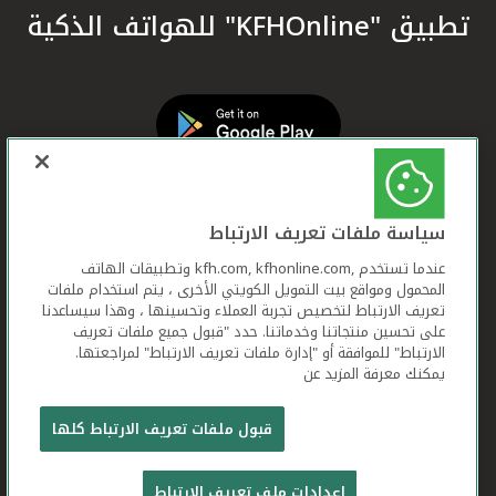
تطبيق "KFHOnline" للهواتف الذكية
سياسة ملفات تعريف الارتباط
عندما تستخدم ,kfh.com, kfhonline.com وتطبيقات الهاتف
المحمول ومواقع بيت التمويل الكويتي الأخرى ، يتم استخدام ملفات
تعريف الارتباط لتخصيص تجربة العملاء وتحسينها ، وهذا سيساعدنا
على تحسين منتجاتنا وخدماتنا. حدد "قبول جميع ملفات تعريف
الارتباط" للموافقة أو "إدارة ملفات تعريف الارتباط" لمراجعتها.
يمكنك معرفة المزيد عن
بيت التمويل الكويتي جميع الحقوق محفوظة © 2026
قبول ملفات تعريف الارتباط كلها
شروط وأحكام استخدام الموقع الإلكتروني
ملفات
إعدادات ملف تعريف الارتباط