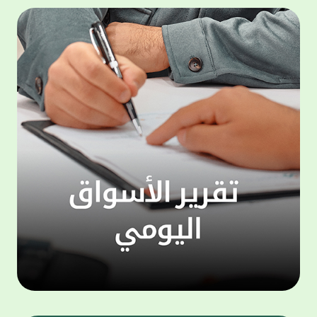
500,000 دينار، وجائزة شهرية بقيمة 100,000
المجمو
دينار. وتعتبر هذه الحملة الجديدة من جوائز
عملاء 
حساب "الحصاد" سارية اعتبارا من شهر يناير
لتنفيذ
للعام الجاري، لتكون بمثابة مفاجأة سارة للعملاء
ذاتي ،
بالتزامن مع استئناف حملات السحوبات التي تتم
الخدما
على الحسابات الاستثمارية والتي تجري تحت
إشراف جهات تدقيق مستقلة استعان بها البنك
الجديد
لضمان أعلى مستويات النزاهة والشفافية.
الاتصا
ويهتم بيت التمويل الكويتي بتطوير مزايا حساب
لعملائ
"الحصاد"، والذي يعد من أبرز المنتجات المصرفية
ومنتجا
التي يقدمها البنك نظرا لما حققه من إقبال
الوصول
لافت وما حظي به من ثقة كبيرة من العملاء.
على الا
ويمنح حساب "الحصاد" فرصاً متزايدة للفوز حيث
يحصل كل عميل على فرصة واحدة لكل 50 دينار،
وتزيد هذه الفرص كلما زاد العميل من مدة
احتفاظه برصيده، ليصبح الطريق إلى لقب
"مليونير بيت التمويل" أقرب وأكثر واقعية.
تطبيق 
وبالنسبة لحساب "الرابح" فهو حساب مخصص
شركات ا