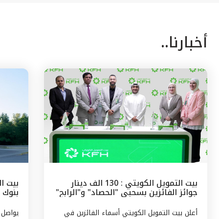
أخبارنا..
بيت التمويل الكويتي : 130 الف دينار
بيت ال
جوائز الفائزين بسحبى "الحصاد" و"الرابح"
بنوك 
الشهرية
وتركيا
أعلن بيت التمويل الكويتي أسماء الفائزين في
يواصل 