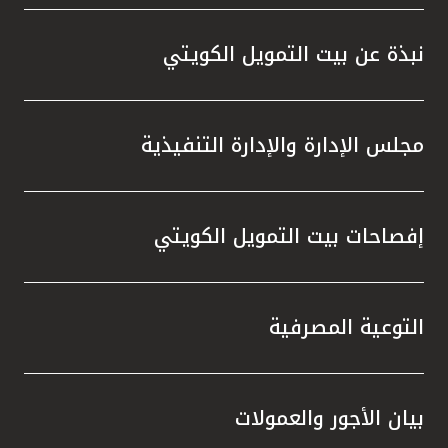
المصرفية،وخدمة KFHonline، وأجهزة الصرف
الآلي والاستفادة من الفرص المميزة التي
نبذة عن بيت التمويل الكويتي
توفرها، والتي تمنحهم إمكانية الفوز بجوائز قيّمة
في السحوبات المقبلة ، إلى جانب المزايا
المتنوعة التي يقدمها البنك عبر منتجاته
مجلس الإدارة والإدارة التنفيذية
وخدماته المصرفية والتي تلبي تطلعاتهم وتعزز
تجربتهم المصرفية.
إفصاحات بيت التمويل الكويتي
التوعية المصرفية
بيان الأجور والعمولات