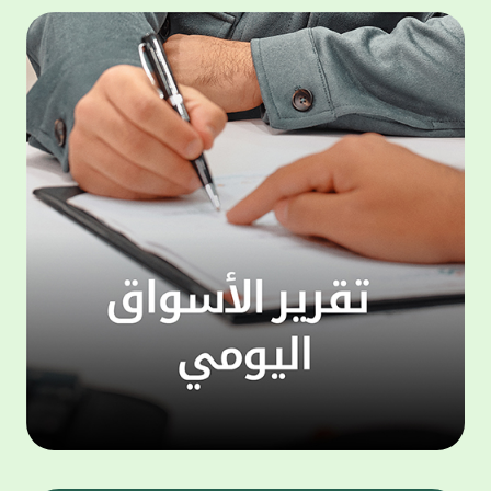
المجموعة مجانا . والخدمة متاحة للجميع، من
لموظّف
عملاء وغيرعملاء بيت التمويل الكويتي، سواء
الفئة ا
لتنفيذ عمليات من خلال الخدمة الهاتفية بشكل
الحماد 
ذاتي ، اوالتواصل مع موظفي الخدمة لتنفيذ
في الن
الخدمات ، اوالرد على الاستفسارات ، وذلك على
وتوسيع 
مدار الساعة طوال أيام الاسبوع . وتاتى الخدمة
تجربة 
الجديدة ضمن مجموعة متنوعة من وسائل
الاتصال والتواصل، يتيحها بيت التمويل الكويتى
الى ان
لعملائه وكذلك الراغبين فى التعرف على خدماته
إدارات
ومنتجاته من غير العملاء ، حيث يمكن بسهولة
جديدة 
الوصول الى بيت التمويل الكويتى بشكل مجاني
بما يع
على الارقام التالية في العديد من البلدان ومنها:
محتوى 
1. الولايات المتحدة الأمريكية وكندا 1-800-818-
وأشاد 
8608 2. بريطانيا 08000148898 3. فرنسا
المعني
0805086620 4. ألمانيا 08001817080 5. إسبانيا
حرص ال
900905440 6. تركيا 00908507712154 (قد يتم
المتدر
تطبيق رسوم التعرفة المحلية في تركيا من قبل
تمهيداً
شركات الاتصالات التركية المحلية عند الاتصال
التدريب