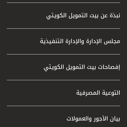
واستقل
هذه الش
نبذة عن بيت التمويل الكويتي
راسخة 
الإيجا
ثقتهم 
مجلس الإدارة والإدارة التنفيذية
تطور م
المتدرب
إفصاحات بيت التمويل الكويتي
التوعية المصرفية
بيان الأجور والعمولات