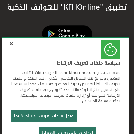
تطبيق "KFHOnline" للهواتف الذكية
سياسة ملفات تعريف الارتباط
عندما تستخدم ,kfh.com, kfhonline.com وتطبيقات الهاتف
المحمول ومواقع بيت التمويل الكويتي الأخرى ، يتم استخدام ملفات
تعريف الارتباط لتخصيص تجربة العملاء وتحسينها ، وهذا سيساعدنا
على تحسين منتجاتنا وخدماتنا. حدد "قبول جميع ملفات تعريف
الارتباط" للموافقة أو "إدارة ملفات تعريف الارتباط" لمراجعتها.
يمكنك معرفة المزيد عن
بيت التمويل الكويتي جميع الحقوق محفوظة © 2026
قبول ملفات تعريف الارتباط كلها
شروط وأحكام استخدام الموقع الإلكتروني
ملفات
إعدادات ملف تعريف الارتباط