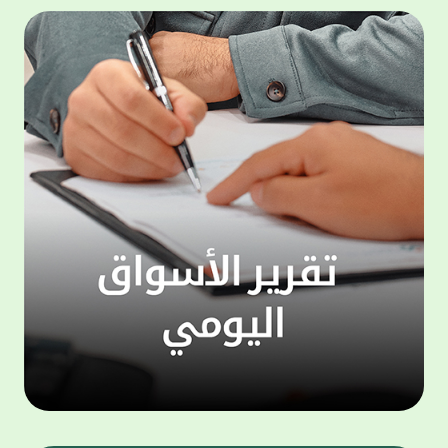
المجموعة مجانا . والخدمة متاحة للجميع، من
لموظّف
عملاء وغيرعملاء بيت التمويل الكويتي، سواء
الفئة ا
لتنفيذ عمليات من خلال الخدمة الهاتفية بشكل
الحماد 
ذاتي ، اوالتواصل مع موظفي الخدمة لتنفيذ
في الن
الخدمات ، اوالرد على الاستفسارات ، وذلك على
وتوسيع 
مدار الساعة طوال أيام الاسبوع . وتاتى الخدمة
تجربة 
الجديدة ضمن مجموعة متنوعة من وسائل
الاتصال والتواصل، يتيحها بيت التمويل الكويتى
الى ان
لعملائه وكذلك الراغبين فى التعرف على خدماته
إدارات
ومنتجاته من غير العملاء ، حيث يمكن بسهولة
جديدة 
الوصول الى بيت التمويل الكويتى بشكل مجاني
بما يع
على الارقام التالية في العديد من البلدان ومنها:
محتوى 
1. الولايات المتحدة الأمريكية وكندا 1-800-818-
وأشاد 
8608 2. بريطانيا 08000148898 3. فرنسا
المعني
0805086620 4. ألمانيا 08001817080 5. إسبانيا
حرص ال
900905440 6. تركيا 00908507712154 (قد يتم
المتدر
تطبيق رسوم التعرفة المحلية في تركيا من قبل
تمهيداً
شركات الاتصالات التركية المحلية عند الاتصال
التدريب