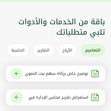
باقة من الخدمات والأدوات
تلبي متطلباتك
التعاميم
الأرباح
التقارير
الحاسبة
توضيح خاص بزكاة سهم بيت التموي
ل الكويتي
استعراض تقرير مجلس الإدارة في
شأن مشروع الاستحواذ على البنك ال
أهلي المتحد