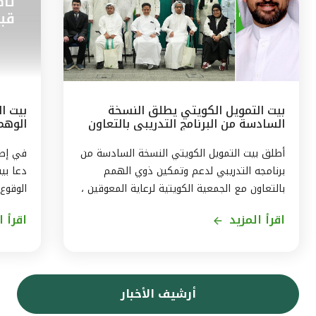
بيت التمويل الكويتي يطلق النسخة
بيت ال
السادسة من البرنامج التدريبي بالتعاون
الوهم
مع الجمعيّة الكويتيّة لرعاية المعوقين
البيان
أطلق بيت التمويل الكويتي النسخة السادسة من
برنامجه التدريبي لدعم وتمكين ذوي الهمم
دعا بي
بالتعاون مع الجمعية الكويتية لرعاية المعوقين ،
الوقوع
ويستمر البرنامج ثلاثة اشهر من اغسطس حتى
اقرأ المزيد
اقرأ ا
نهاية اكتوبر2026، بهدف توفير تجربة متكاملة
حجز ال
لاكتساب المهارات، وتمكين المشاركين من
في بيا
الاندماج الفعّال في سوق العمل . وقال رئيس
إرسال 
الموارد البشريّة لمجموعة بيت التمويل الكويتي
بتقنيا
أرشيف الأخبار
بالتكليف ، أحمد حمد الحمّاد ، ان البرنامج
بأن الا
التدريبى الذى يشمل 11 متدربا ، يأتى في إطار
التموي