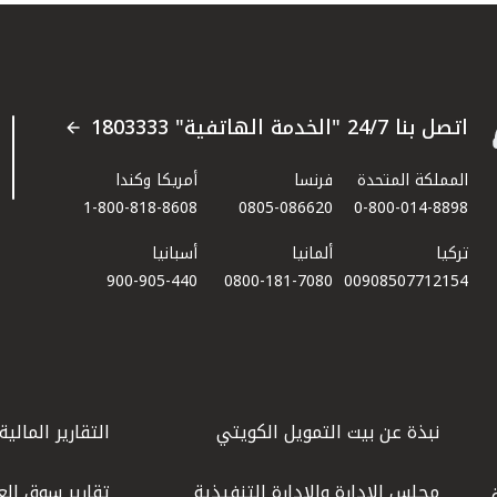
اتصل بنا 24/7 "الخدمة الهاتفية" 1803333
المملكة المتحدة
فرنسا
أمريكا وكندا
1-800-818-8608
0805-086620
0-800-014-8898
تركيا
ألمانيا
أسبانيا
900-905-440
0800-181-7080
00908507712154​
نبذة عن بيت التمويل الكويتي
التقارير المالية
مجلس الإدارة والإدارة التنفيذية
تقارير سوق الع
.