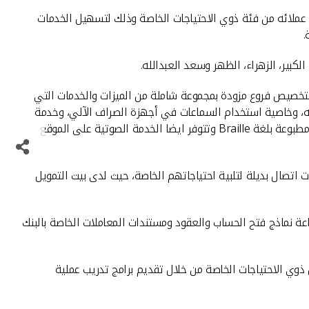
 عملائه من فئة ذوي الاحتياجات الخاصة وذلك لتسهيل الخدمات
.
كبير، الزهراء، الظهر وسعد العبدالله.
بتخصيص فروع مزودة بمجموعة شاملة من الميزات والخدمات التي
ه، وخاصية استخدام السماعات في أجهزة الصراف الآلي، وخدمة
خزائن الأمانات، إضافة إلى توفيرموظفين متدربين على لغة الإشارة، بالاضافة توفير نماذج خاصة بفتح الحسابات وغيرها من العقود والمعاملات مطبوعة بلغة Braille وتتوفر ايضا الخدمة الصوتية على الموقع
اتصال بديلة لتلبية احتياجاتهم الخاصة، حيث لدى بيت التمويل
عة نماذج فتح الحساب والعقود ومستندات المعاملات الخاصة بالبنك
 ذوي الاحتياجات الخاصة من خلال تقديم برامج تدريب عملية