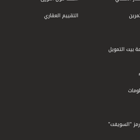
مرين
التقييم العقاري
ة بيت التمويل
ومات
ورمز "السويفت"