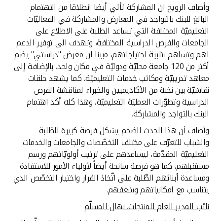
تركيا
وأضاف الرويح ان المشاركة تأتي أيضا انطلاقا من الاهتمام
البالغ للبنك بالتواجد في المعارض والمشاركة في الفعاليّات
مصر
التعليميّة المختلفة التي تساعد الطلبة على الاطلاع على
الجامعات والفرص الدراسية المختلفة، وتهدف الى توفير الدعم
لهم وتساهم بتلبية احتياجاتهم، مبينا ان معرض "دراستي" يضم
المملكة المتحدة
أكثر من 120 جامعة محليّة ودوليّة في مكان واحد، بالإضافة إلى
معاهد تدريبيّة ومكاتب خدمات التعليميّة، كما يشهد حلقات
مملكة البحرين
نقاشيّة بين نخبة من الأكاديميين والخبراء لمناقشة الفرص
الدراسية وتطوّرات العمليّة التعليميّة، وهذا كله أكد اهتمام
البنك بالتواجد والمشاركة.
وأضاف أن هذا الحدث الضخم يشكل فرصة كبيرة للطّلبة
والشباب للتعرّف على مختلف التخصّصات والجامعات والخدمات
التعليميّة المقدّمة، ليساعدهم على ترتيب أولويّاتهم ورسم
مستقبلهم، كما هو فرصة سانحة أيضاً لأولياء الأمور للاستفادة
ومساعدة أبنائهم الطّلبة على اتّخاذ القرار واختيار التخصّص الذي
يتناسب مع امكانياتهم وشغفهم.
نائب المدير العام للمنتجات، نهال المسلّم