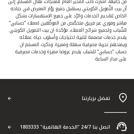
من جانبها، أشارت نائب المدير العام للمنتجات، نهال المسلّم، إلى
أن بيت التّمويل الكويتي يستقبل جميع زوّار المعرض في جناحه
الخاص لتقديم الخدمات والرّد على جميع الاستفسارات بشكل
مباشر وفوري عبر فريق متخصّص من الموظّفين لعملاء "حسابي"
للشّباب، ولجميع شرائح العملاء، مؤكدة ان بيت التمويل الكويتي
يقدم خدمات مصممة لتلبية احتياجات وأسلوب حياة عملائه
ويمنحهم تجربة مصرفية سهلة ومميزة. وذكرت المسلم ان
حساب "حسابي" للشباب يقدم عروضا مميزة وخدمات مصرفية
على مدار الساعة.
تفضل بزيارتنا
اتصل بنا 24/7 "الخدمة الهاتفية" 1803333