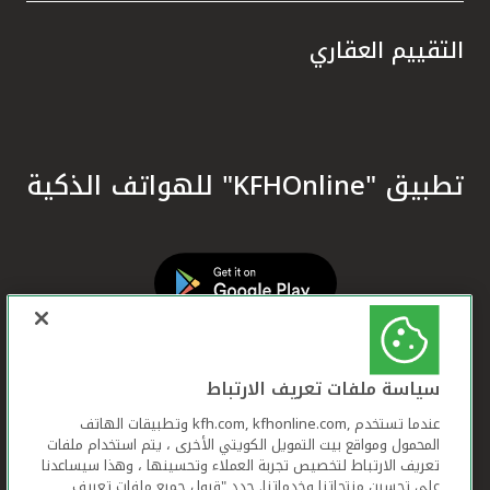
التقييم العقاري
تطبيق "KFHOnline" للهواتف الذكية
سياسة ملفات تعريف الارتباط
عندما تستخدم ,kfh.com, kfhonline.com وتطبيقات الهاتف
المحمول ومواقع بيت التمويل الكويتي الأخرى ، يتم استخدام ملفات
تعريف الارتباط لتخصيص تجربة العملاء وتحسينها ، وهذا سيساعدنا
على تحسين منتجاتنا وخدماتنا. حدد "قبول جميع ملفات تعريف