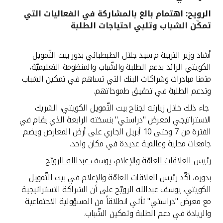
الرويح: اهتمام بالغ بالمشاركة في الفعاليات التي
القنوات المصرفية
تمكّن الشباب وتلبي احتياجات الطلبة
أدوات وخدمات
أشاد وزير التربية م.سيد جلال الطبطبائي بدور بيت التّمويل
الكويتي الرائد بدعم الطلبة والشّباب والمنظومة التعليميّة،
خدمات ما بعد البيع
مثمنا مبادرات وشراكات البنك التي تساهم في تمكين الشباب
وتدعم الطلبة في تحقيق طموحاتهم.
جاء ذلك خلال زيارته لجناح بيت التّمويل الكويتي، الشريك
اتصل بنا
الاستراتيجي لمعرض "دراستي" بنسخته الرابعة الذي يقام في
الفترة من 7 وحتى 10 أبريل الجاري على أرض المعارض ويضم
مواقع الفروع وأجهزة الصرف الآلي
جامعات محلية وعالمية عديدة في مكان واحد.
رئيس العلاقات العامّة والإعلام، يوسف عبدالله الرويّح
ألمانيا
بدوره، أكّد رئيس العلاقات العامّة والإعلام في بيت التّمويل
الكويتي، يوسف عبدالله الرويّح على أن الشراكة الاستراتيجية
ماليزيا
مع معرض "دراستي" تأتي انطلاقاً من المسؤولية الاجتماعية
والريادة في دعم الطلبة وتمكين الشّباب.