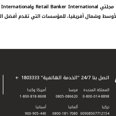
ع مجلتي
Retail Banker International
و
 International
لأوسط وشمال أفريقيا، للمؤسسات التي تقدم أفضل الخد
اتصل بنا 24/7 "الخدمة الهاتفية" 1803333
المملكة المتحدة
فرنسا
أمريكا وكندا
1-800-818-8608
0805-086620
0-800-014-8898
تركيا
ألمانيا
أسبانيا
900-905-440
0800-181-7080
00908507712154​