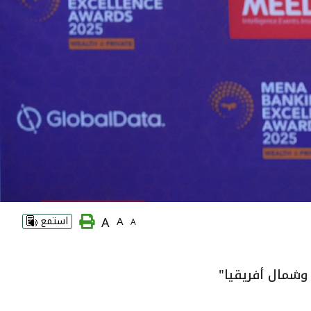
A
A
استمع
A
 وشمال أفريقيا"