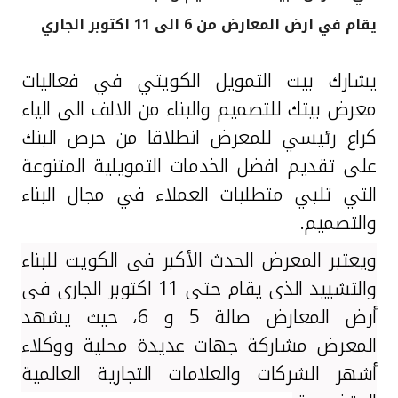
يقام في ارض المعارض من 6 الى 11 اكتوبر الجاري
القنوات المصرفية
يشارك
بيت التمويل الكويتي في فعاليات
أدوات وخدمات
معرض بيتك للتصميم والبناء من الالف الى الياء
خدمات ما بعد البيع
كراع رئيسي للمعرض انطلاقا من حرص البنك
على تقديم افضل الخدمات التمويلية المتنوعة
التي تلبي متطلبات العملاء
في مجال البناء
اتصل بنا
والتصميم
.
مواقع الفروع وأجهزة الصرف الآلي
ويعتبر المعرض الحدث الأكبر في الكويت للبناء
والتشييد الذي يقام حتى 11 اكتوبر الجاري في
ألمانيا
أرض المعارض صالة 5 و 6، حيث يشهد
المعرض مشاركة جهات عديدة محلية ووكلاء
ماليزيا
أشهر الشركات والعلامات التجارية العالمية