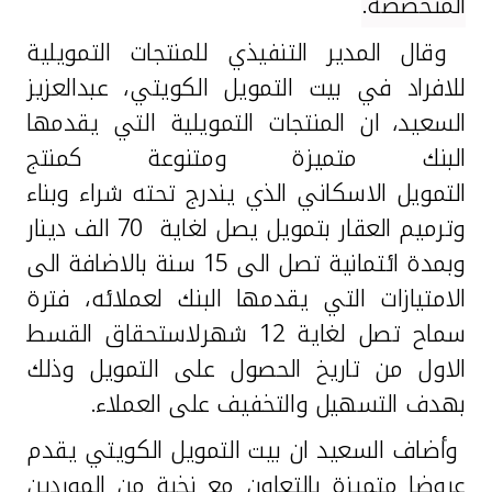
المتخصصة.
تركيا
وقال المدير التنفيذي للمنتجات التمويلية
مصر
للافراد في بيت التمويل الكويتي، عبدالعزيز
السعيد
،
ان المنتجات التمويلية التي يقدمها
المملكة المتحدة
البنك متميزة ومتنوعة كمنتج
التمويل الاسكاني الذي يندرج تحته شراء وبناء
مملكة البحرين
وترميم العقار بتمويل يصل لغاية 70 الف دينار
وبمدة ائتمانية تصل الى 15 سنة بالاضافة الى
الامتيازات التي يقدمها البنك لعملائه، فترة
سماح تصل لغاية 12 شهرلاستحقاق القسط
الاول من تاريخ الحصول على التمويل وذلك
بهدف التسهيل والتخفيف على العملاء.
وأضاف السعيد ان بيت التمويل الكويتي يقدم
عروضا متميزة بالتعاون مع نخبة من الموردين