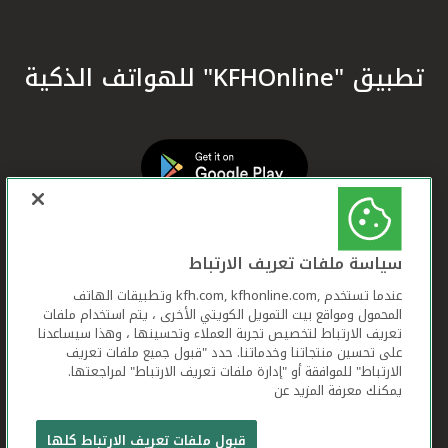
تطبيق "KFHOnline" للهواتف الذكية
سياسة ملفات تعريف الارتباط
عندما تستخدم ,kfh.com, kfhonline.com وتطبيقات الهاتف
المحمول ومواقع بيت التمويل الكويتي الأخرى ، يتم استخدام ملفات
تعريف الارتباط لتخصيص تجربة العملاء وتحسينها ، وهذا سيساعدنا
على تحسين منتجاتنا وخدماتنا. حدد "قبول جميع ملفات تعريف
الارتباط" للموافقة أو "إدارة ملفات تعريف الارتباط" لمراجعتها.
يمكنك معرفة المزيد عن
بيت التمويل الكويتي جميع الحقوق محفوظة © 2026
قبول ملفات تعريف الارتباط كلها