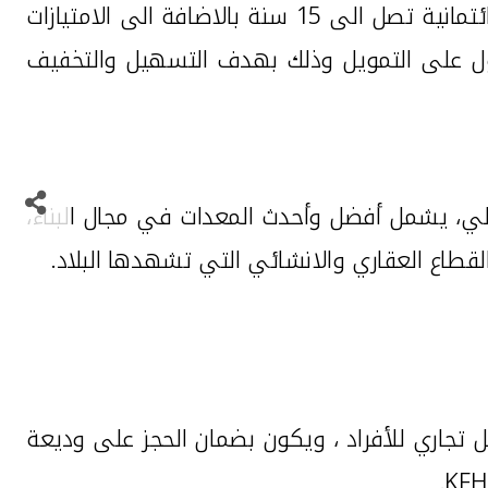
التمويل الاسكاني الذي يندرج تحته شراء وبناء وترميم العقار بتمويل يصل لغاية 70 الف دينار وبمدة ائتمانية تصل الى 15 سنة بالاضافة الى الامتيازات
 تاريخ الحصول على التمويل وذلك بهدف التسهيل والتخفيف
لي، يشمل أفضل وأحدث المعدات في مجال البناء،
قطاع العقاري والانشائي التي تشهدها البلاد.
 تجاري للأفراد ، ويكون بضمان الحجز على وديعة
.
KFH