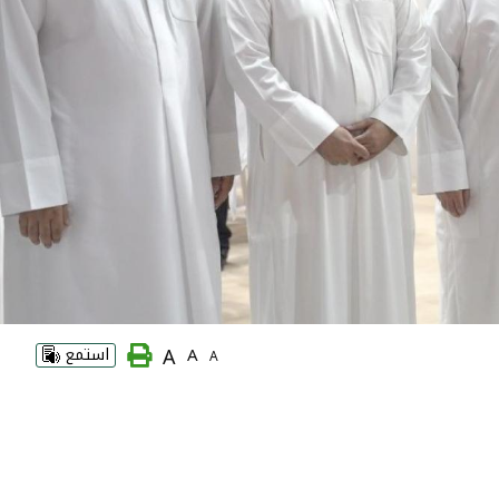
A
A
استمع
A