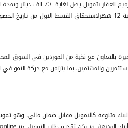
فترة سماح تصل لغاية 12 شهرلاستحقاق القسط الاول من
يزة بالتعاون مع نخبة من الموردين في السوق المح
تثمرين والمهتمين، بما يتزامن مع حركة النمو في ال
البنك متنوعة كالتمويل مقابل ضمان مالي، وهو تمويل
رباح الوديعة. ويمكن تقديم طلب التمويل عبر
online