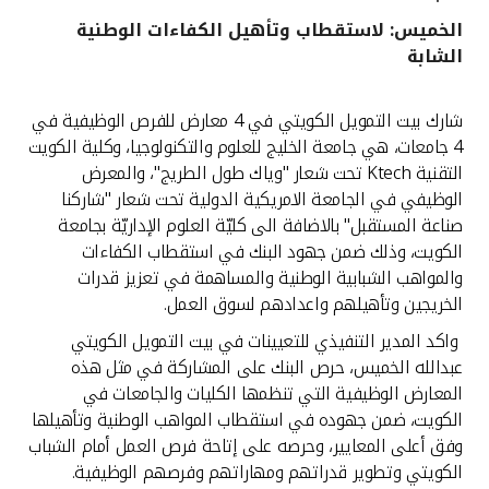
الخميس: لاستقطاب وتأهيل الكفاءات الوطنية
القنوات المصرفية
الشابة
أدوات وخدمات
شارك بيت التمويل الكويتي في 4 معارض للفرص الوظيفية في
4 جامعات، هي جامعة الخليج للعلوم والتكنولوجيا، وكلية الكويت
خدمات ما بعد البيع
التقنية Ktech تحت شعار "وياك طول الطريج"، والمعرض
الوظيفي في الجامعة الامريكية الدولية تحت شعار "شاركنا
صناعة المستقبل" بالاضافة الى كليّة العلوم الإداريّة بجامعة
الكويت، وذلك ضمن جهود البنك في استقطاب الكفاءات
اتصل بنا
والمواهب الشبابية الوطنية والمساهمة في تعزيز قدرات
الخريجين وتأهيلهم واعدادهم لسوق العمل.
مواقع الفروع وأجهزة الصرف الآلي
واكد المدير التنفيذي للتعيينات في بيت التمويل الكويتي
ألمانيا
عبدالله الخميس، حرص البنك على المشاركة في مثل هذه
المعارض الوظيفية التي تنظمها الكليات والجامعات في
الكويت، ضمن جهوده في استقطاب المواهب الوطنية وتأهيلها
ماليزيا
وفق أعلى المعايير، وحرصه على إتاحة فرص العمل أمام الشباب
الكويتي وتطوير قدراتهم ومهاراتهم وفرصهم الوظيفية.