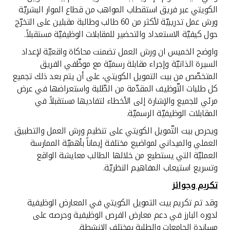
الكويتي عبر فريق استقطاب المواهب من قطاع الموار البشريّة
ورش عمل تدريبيّة لأكثر من 60 طالب وطالبة مقبلين على التخرّج
حول كيفيّة الاستعداد والتحضير للمقابلات الوظيفيّة مستقبلاً.
واوضح الخميس ان ورش العمل تضمنت محاكاة واقعيّة لإعداد
السيرة الذاتيّة وإجراء مقابلة رسميّة مع موظّفي الفريق
المتخصّص من بيت التمويل الكويتي، على أن يتم بعد ذلك تجميع
كل طلبات التّوظيف المقدّمة من الطّلبة واستعراضها في عرض
مرئي للجميع والإشارة إلى الأخطاء لتفاديها مستقبلاً في
المقابلات الوظيفيّة الرسميّة.
ويحرص بيت التّمويل الكويتي على تنظيم ورش العمل والتطبيق
العملي والميداني لمواضيع مختلفة إيماناً بأهميّة الممارسة
العمليّة التي يستطيع من خلالها الطالب معايشة الواقع
وتسريع استيعاب المفاهيم النظريّة.
تكريم وجوائز
وقد تم تكريم بيت التمويل الكويتي في المعارض الوظيفية
لدوره البارز في دعم معارض الفرص الوظيفية وحرصه على
مساندة الجامعات والطلبة بمختلف الانشطة.