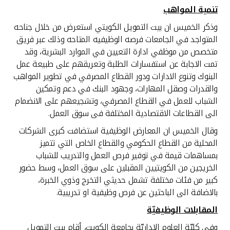
تركيا
تنمية المواهب
وذكر الخميس ان بيت التمويل الكويتي استعرض من خلال جناحه
مصر
المتواجد في الجامعات فرصه الوظيفيه المتاحه وذلك عبر فريق
متخصص من موظفي ادارة التعيين في الموارد البشرية، وقد
المملكة المتحدة
تمت الاجابة عن استفسارات الطلبة وتعريقهم على طبيعة عمل
البنوك وتنوع الادارات ودور القطاع المصرفي في تطوير المواهب
مملكة البحرين
والقدرات وصقل المهارات، وجهود البنك في دعم وتمكين
الشباب للعمل في القطاع المصرفي، وتشجيعهم على الانضمام
الى القطاعات الاقتصادية المختلفة فى سوق العمل.
وقال الخميس ان المعارض الوظيفية استضافت كبرى الشركات
المحلية من القطاع الحكومي والقطاع الخاص التي تتميز
بمساهمات قيمة في توفير فرص العمل والتدريب للشباب
الخريجين من الكويتيين المقبلين على سوق العمل، وسط حضور
كبير من فئات مختلفة تشمل حديثي التخرج وذوي الخبرة،
بالاضافة الى الباحثين عن فرص وظيفية او تدريبية.
المقابلات الوظيفيّة
وفي كليّة العلوم الإداريّة بجامعة الكويت، أقام بيت التمويل