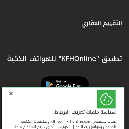
التقييم العقاري
تطبيق "KFHOnline" للهواتف الذكية
سياسة ملفات تعريف الارتباط
عندما تستخدم ,kfh.com, kfhonline.com وتطبيقات الهاتف
المحمول ومواقع بيت التمويل الكويتي الأخرى ، يتم استخدام ملفات