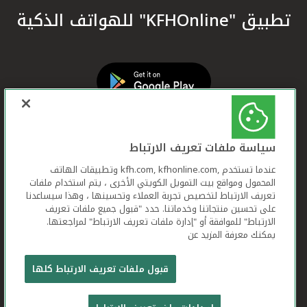
تطبيق "KFHOnline" للهواتف الذكية
سياسة ملفات تعريف الارتباط
عندما تستخدم ,kfh.com, kfhonline.com وتطبيقات الهاتف
المحمول ومواقع بيت التمويل الكويتي الأخرى ، يتم استخدام ملفات
تعريف الارتباط لتخصيص تجربة العملاء وتحسينها ، وهذا سيساعدنا
على تحسين منتجاتنا وخدماتنا. حدد "قبول جميع ملفات تعريف
الارتباط" للموافقة أو "إدارة ملفات تعريف الارتباط" لمراجعتها.
يمكنك معرفة المزيد عن
بيت التمويل الكويتي جميع الحقوق محفوظة © 2026
قبول ملفات تعريف الارتباط كلها
شروط وأحكام استخدام الموقع الإلكتروني
ملفات