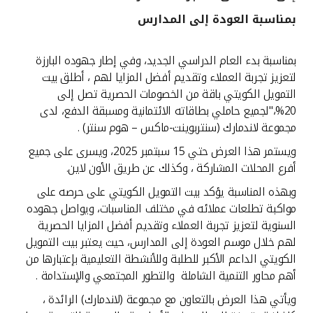
بمناسبة العودة إلى المدارس
القنوات المصرفية
بمناسبة بدء العام الدراسي الجديد، وفي إطار جهوده البارزة
أدوات وخدمات
لتعزيز تجربة العملاء وتقديم أفضل المزايا لهم ، أطلق بيت
التمويل الكويتي باقة من الخصومات الحصرية تصل إلى
خدمات ما بعد البيع
20%،"لجميع حاملي بطاقاته الائتمانية ومسبقة الدفع، لدى
مجموعة لاندمارك (سنتربوينت-ماكس – هوم سنتر) .
ويستمر هذا العرض حتي 15 سبتمبر 2025، ويسرى على جميع
اتصل بنا
أفرع المحلات المشاركة ، وكذلك عن طريق الأون لاين.
وبهذه المناسبة يؤكد بيت التمويل الكويتي على حرصه على
مواقع الفروع وأجهزة الصرف الآلي
مواكبة تطلعات عملائه في مختلف المناسبات، ويواصل جهوده
السنوية لتعزيز تجربة العملاء وتقديم أفضل المزايا الحصرية
ألمانيا
لهم خلال موسم العودة إلى المدارس، حيث يعتبر بيت التمويل
الكويتي الداعم الأكبر للطلبة وللأنشطة التعليمية بإعتبارها من
ماليزيا
أهم محاور التنمية الشاملة والتطور المجتمعي والإستدامة .
ويأتي هذا العرض بالتعاون مع مجموعة (لاندمارك) الرائدة ،