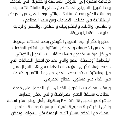
تركيا
كإضافة متميزة إلى العروض الأساسية والحصرية التي يقدمها
بيت التمويل الكويتي لعملائه من حاملي البطاقات الائتمانية
ومسبقة الدفع بمختلف فئاتها ، والتي توفر العديد من العروض
مصر
الإستثنائية في مختلف القطاعات ومن بينها المطاعم ،
والملابس، والأثاث، والإلكترونيات والفنادق ، والسفر، والرعاية
المملكة المتحدة
الطبية ، والهدايا وغيرها.
الجدير بالذكر أن بيت التمويل الكويتي يقدم لعملائه مجموعة
مملكة البحرين
واسعة من الخصومات والعروض المختارة من المتاجر المفضلة
في كل مرة يستخدمون فيها بطاقات بيت التمويل الكويتي
الإئتمانية أومسبقة الدفع والتي تعد من أفضل البطاقات التي
حظيت بإشادة كبرى المؤسسات العاملة في هذا المجال مثل
فيزا وماستركارد، كما تحصد العديد من جوائز التميز والكفاءة
في الأداء على مستوى القطاع المصرفي.
ويمكن لعملاء بيت التمويل الكويتي الآن الحصول على خدمة
البطاقات مسبقة الدفع الافتراضية، والتي يمكن إصدارها
مباشرة عبر تطبيق KFHonline بسهولة وأمان وعلى مدارالساعة
والتي توفر تجربة مصرفية رقمية أكثر سرعة ومرونة ، وتمكن
العملاء من التحكم بمشترياتهم الرقمية بكل سهولة ، ويمكن