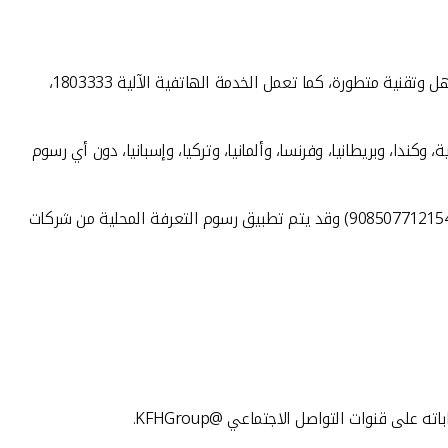
ويواصل مركز الاتصال تقديم الخدمات على مدار الساعة لتلقي اتصالات العملاء، والاستماع لمطالبهم والتجاوب معها، من خلال طاقم عمل مؤهل وتقنية متطورة، كما تعمل الخدمة الهاتفية الآلية 1803333،
كويت بشكل مجاني من خلال 7 دول، هي: الولايات المتحدة الأميركية، وكندا، وبريطانيا، وفرنسا، وألمانيا، وتركيا، وإسبانيا، دون أي رسوم
أميركا وكندا (18008188608)، وبريطانيا (08000148898)، وفرنسا (0805086620)، وألمانيا (08001817080)، وإسبانيا (900905440)، وتركيا (908507712154) وقد يتم تطبيق رسوم التعرفة المحلية من شركات
 قنوات التواصل الاجتماعي @KFHGroup.