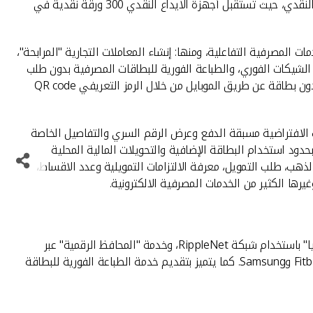
وتضم الفروع الالكترونية جهاز XTM الذي يتيح التواصل المباشر بالصوت والصورة مع موظفي الخدمة، الى جانب اجهزة للصرف الآلي والايداع النقدي، حيث تستقبل أجهزة الايداع النقدي 300 ورقة نقدية في
 المصرفية التفاعلية، ومنها: إنشاء المعاملات التجارية "المرابحة"،
 الشيكات الفوري، والطباعة الفورية للبطاقات المصرفية بدون طلب
مسبق، واستلام سبائك الذهب (10 غرامات) وفتح حسابات (الذهب، التوفير، الرابح، الخدمة الآلية)، وكذلك بيع وشراء الذهب، والسحب النقدي بدون بطاقة عن طريق الموبايل من خلال الرمز التعريفي QR code
ات الافتراضية مسبقة الدفع وعرض الرقم السري والتفاصيل الخاصة
حدود استخدام البطاقة الإضافية والتحويلات المالية المحلية
ذهب، طلب التمويل، معرفة الالتزامات التمويلية وعدد الاقساط،
رها الكثير من الخدمات المصرفية الالكترونية.
كذلك أطلق بيت التمويل الكويتي خدمة "الأسعار المباشرة للعملات" Live FX Pricing، وخدمة التحويل الفوري الى "بيت التمويل الكويتي تركيا" باستخدام شبكة RippleNet، وخدمة "المحافظ الرقمية" عبر
أجهزة الهاتف النقال والساعات الذكية التي توفر أحدث أساليب الدفع الرقمية الذكية بأعلى معايير الأمان المتطورة بالتعاون مع Garmin وFitbit وSamsung. كما يتميز بتقديم خدمة الطباعة الفورية للبطاقة