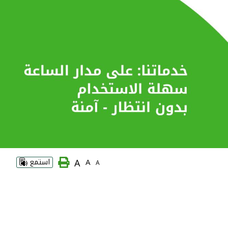
A
A
استمع
A