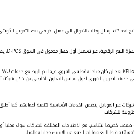
يح لعملائه ارسال وطلب الاموال الى عميل اخر في بيت التمويل الكوي
كما نجح ال
وأصب
يتي خدمة التحويل الفوري لدول مجلس التعاون الخليجي من خلال شبكة أ
كات عبر الموبايل يتضمن الخدمات الأساسية لتنمية أعمالهم. كما أطلق ت
رونية للشركات.
سحب الالي للشركات، حيث قدم 3 منتجات جديدة صممت خصيصا لتتناسب مع الاحتياجات المختلفة للشرك
ومية) ونقاط البيع وبوابات الدفع عبر الانترنت محليا وعالميا.