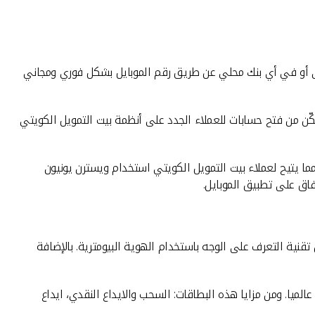
تى أو في أي بنك محلي عن طريق رقم الموبايل بشكل فوري ومجاني
بنك بتدشين خدمة فتح الحسابات للعملاء الجدد من خلال أجهزة البيع الرقمية، عبر تشغيل أول جهاز محمول في السوق D-POS، يمكّن من فتح حسابات للعملاء الجدد على أنظمة بيت التمويل الكويتي
ح بإمكان العميل فتح حسابات بالعملات الرئيسية من خلال KFHonline بعد ان كان متاحا فقط في الفروع، فيما تم الربط مع خدمات WU مما يتيح لعملاء بيت التمويل الكويتي استخدام ويسترن يونيون
فاق على تطبيق الموبايل.
قنية التعرف على الوجه باستخدام الهوية البيومترية. بالإضافة
ات سواء محليا أو عالميا. ومن مزايا هذه البطاقات: السحب والايداع النقدي، ايداع