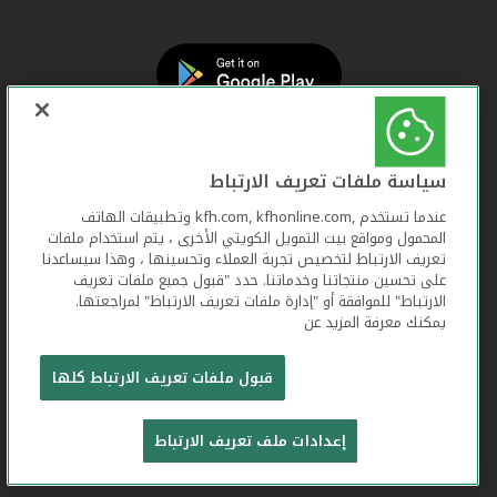
سياسة ملفات تعريف الارتباط
عندما تستخدم ,kfh.com, kfhonline.com وتطبيقات الهاتف
المحمول ومواقع بيت التمويل الكويتي الأخرى ، يتم استخدام ملفات
تعريف الارتباط لتخصيص تجربة العملاء وتحسينها ، وهذا سيساعدنا
على تحسين منتجاتنا وخدماتنا. حدد "قبول جميع ملفات تعريف
الارتباط" للموافقة أو "إدارة ملفات تعريف الارتباط" لمراجعتها.
يمكنك معرفة المزيد عن
بيت التمويل الكويتي جميع الحقوق محفوظة © 2026
قبول ملفات تعريف الارتباط كلها
شروط وأحكام استخدام الموقع الإلكتروني
ملفات
إعدادات ملف تعريف الارتباط
تعريف الارتباط
بيان الخصوصية
تواصل معنا