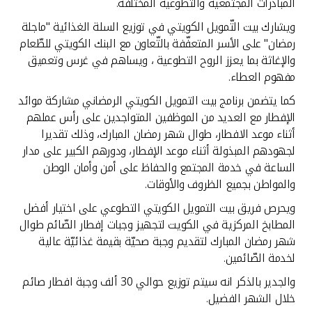
تركيا
المبادرات المجتمعية والتطوعية المختلفة.
ويشارك بيت التّمويل الكويتي في توزيع السلة الغذائية "ماجلة
مصر
رمضان" على الأسر المتعفّفة بالتّعاون مع البنك الكويتي للطّعام
والإغاثة بما يعزز الروح التطوعية ، ويساهم في غرس وتعميق
مفهوم العطاء.
المملكة المتحدة
كما يتضمن برنامج بيت التمويل الكويتي الرمضاني مشاركة موائد
الإفطار مع العديد من الموظفين المتواجدين على رأس عملهم
مملكة البحرين
أثناء موعد الافطار، طوال شهر رمضان المبارك، وذلك تقديرا
لجهودهم المبذولة أثناء موعد الإفطار، ودورهم الكبير على مدار
الساعة في خدمة المجتمع والحفاظ على أمن وأمان الوطن
والمواطن بجميع الظروف والأوقات.
ويحرص فريق بيت التمويل الكويتي التطوعي على اختيار أفضل
المطابخ المركزية في الكويت لتجهيز وجبات إفطار الصّائم طوال
شهر رمضان المبارك لتقديم وجبة صحيّة بقيمة غذائيّة عالية
لخدمة الصّائمين.
والجدير بالذكر انه سيتم توزيع حوالي 30 ألف وجبة افطار صائم
خلال الشهر الفضيل.