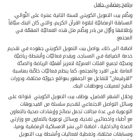
برنامج رمضاني حافل
ونظّم بيت التمويل الكويتي للسنة الثانية عشرة على التّوالي،
المسابقة الرمضانيّة لتلاوة القرآن الكريم، والتي كان البنك سبّاقاً
بإطلاقها وأوّل من بادر ونظّم مثل هذه الفعاليّة المهمّة في
المجتمع.
اضافة الى ذلك، يواصل بيت التمويل الكويتي جهوده في تقديم
خدمة الضيافة في المساجد، ويقدم فعاليّات وأنشطة رياضيّة
وصحيّة لجميع الفئات العمريّة لتعزيز أهميّة الرياضة والصحّة
العامة على الفرد والمجتمع، كما ينظم فعاليّات خاصّة بمناسبة
"القرقيعان" للتفاعل مع الجمهور بمواقع حيويّة مختلفة، ودورات
للطبخ لعميلات وموظفات البنك.
وخلال الشهر الفضيل، يوظف بيت التمويل الكويتي قنواته على
وسائل التواصل الاجتماعي لتقديم سلسلة من الفيديوهات
التوعوية في عدة مجالات تحمل نصائح وإرشادات صحية بالتعاون
مع أطباء واخصائيي تغذية، ورسائل توعوية بالتعاون مع وزارتي
الصحة والداخلية ، اضافة الى نشر الامساكية الرمضانية يوميا،
ومسابقات مختلفة، وتغطية لفعاليات وأنشطة بيت التمويل