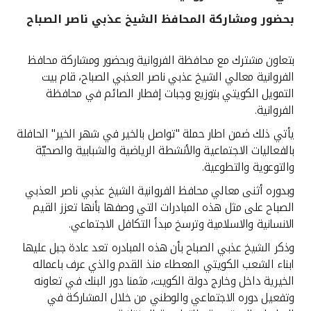
بحضور ومشاركة المحافظ الشيخ عذبي ناصر الصباح
القنوات المصرفية
بتعاون مشترك مع محافظة الفروانية وبحضور ومشاركة محافظ
أدوات وخدمات
الفروانية معالي الشيخ عذبي ناصر العذبي الصباح، قام بيت
التمويل الكويتي بتوزيع وجبات إفطار الصائم في محافظة
خدمات ما بعد البيع
الفروانية.
يأتي ذلك ضمن اطار حملة "تواصل بالخير في شهر الخير" الحافلة
بالفعاليات الاجتماعية والأنشطة الرياضية والشبابية والصحيّة
اتصل بنا
والتوعوية والتطوعية.
وبدوره أثنى معالي محافظ الفروانية الشيخ عذبي ناصر العذبي
مواقع الفروع وأجهزة الصرف الآلي
الصباح على مثل هذه المبادرات التي وصفها بأنها تعزز القيم
الانسانية والاسلامية وترسخ مبدأ التكافل الاجتماعي.
ألمانيا
وذكر الشيخ عذبي الصباح بأن هذه المبادره تعد عادة جبل عليها
ابناء الشعب الكويتي المعطاء منذ القدم والذي عرف باعماله
ماليزيا
الخيرية داخل وخارج دولة الكويت، مثمنا دور البنك في تعاونه
وتفعيل دوره الاجتماعي والوطني من خلال المشاركة في