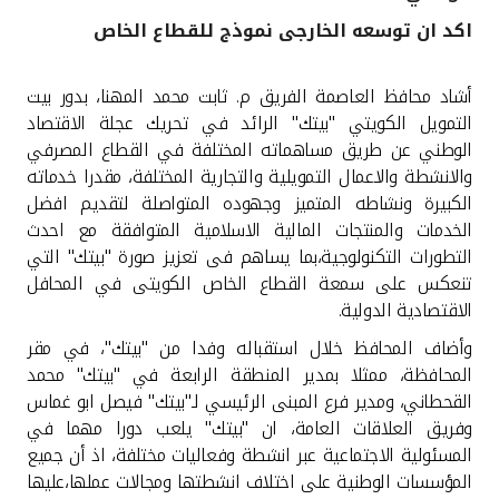
اكد ان توسعه الخارجى نموذج للقطاع الخاص
القنوات المصرفية
أشاد محافظ العاصمة الفريق م. ثابت محمد المهنا، بدور بيت
أدوات وخدمات
التمويل الكويتي "بيتك" الرائد في تحريك عجلة الاقتصاد
الوطني عن طريق مساهماته المختلفة في القطاع المصرفي
خدمات ما بعد البيع
والانشطة والاعمال التمويلية والتجارية المختلفة، مقدرا خدماته
الكبيرة ونشاطه المتميز وجهوده المتواصلة لتقديم افضل
الخدمات والمنتجات المالية الاسلامية المتوافقة مع احدث
التطورات التكنولوجية،بما يساهم فى تعزيز صورة "بيتك" التي
اتصل بنا
تنعكس على سمعة القطاع الخاص الكويتى في المحافل
الاقتصادية الدولية.
مواقع الفروع وأجهزة الصرف الآلي
وأضاف المحافظ خلال استقباله وفدا من "بيتك"، في مقر
ألمانيا
المحافظة، ممثلا بمدير المنطقة الرابعة في "بيتك" محمد
القحطاني، ومدير فرع المبنى الرئيسي لـ"بيتك" فيصل ابو غماس
وفريق العلاقات العامة، ان "بيتك" يلعب دورا مهما في
ماليزيا
المسئولية الاجتماعية عبر انشطة وفعاليات مختلفة، اذ أن جميع
المؤسسات الوطنية على اختلاف انشطتها ومجالات عملها،عليها