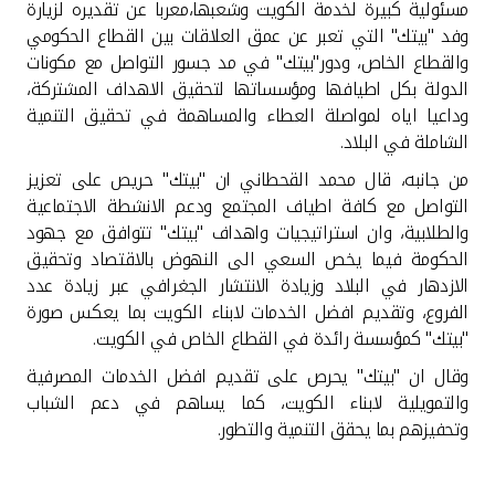
تركيا
مسئولية كبيرة لخدمة الكويت وشعبها،معربا عن تقديره لزيارة
وفد "بيتك" التي تعبر عن عمق العلاقات بين القطاع الحكومي
والقطاع الخاص، ودور"بيتك" في مد جسور التواصل مع مكونات
مصر
الدولة بكل اطيافها ومؤسساتها لتحقيق الاهداف المشتركة،
وداعيا اياه لمواصلة العطاء والمساهمة في تحقيق التنمية
المملكة المتحدة
الشاملة في البلاد.
من جانبه، قال محمد القحطاني ان "بيتك" حريص على تعزيز
مملكة البحرين
التواصل مع كافة اطياف المجتمع ودعم الانشطة الاجتماعية
والطلابية، وان استراتيجيات واهداف "بيتك" تتوافق مع جهود
الحكومة فيما يخص السعي الى النهوض بالاقتصاد وتحقيق
الازدهار في البلاد وزيادة الانتشار الجغرافي عبر زيادة عدد
الفروع، وتقديم افضل الخدمات لابناء الكويت بما يعكس صورة
"بيتك" كمؤسسة رائدة في القطاع الخاص في الكويت.
وقال ان "بيتك" يحرص على تقديم افضل الخدمات المصرفية
والتمويلية لابناء الكويت، كما يساهم في دعم الشباب
وتحفيزهم بما يحقق التنمية والتطور
.