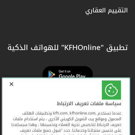
التقييم العقاري
تطبيق "KFHOnline" للهواتف الذكية
سياسة ملفات تعريف الارتباط
عندما تستخدم ,kfh.com, kfhonline.com وتطبيقات الهاتف
المحمول ومواقع بيت التمويل الكويتي الأخرى ، يتم استخدام ملفات
تعريف الارتباط لتخصيص تجربة العملاء وتحسينها ، وهذا سيساعدنا
على تحسين منتجاتنا وخدماتنا. حدد "قبول جميع ملفات تعريف