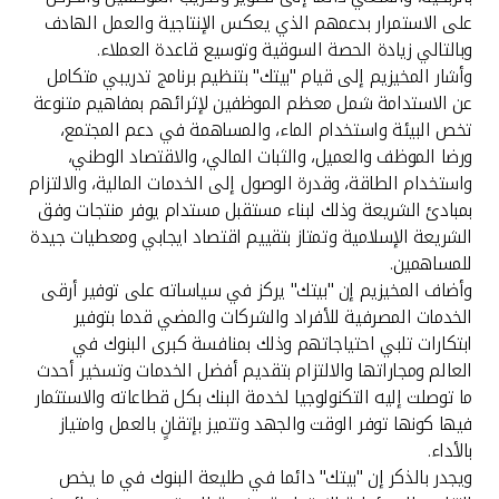
على الاستمرار بدعمهم الذي يعكس الإنتاجية والعمل الهادف
وبالتالي زيادة الحصة السوقية وتوسيع قاعدة العملاء.
وأشار المخيزيم إلى قيام "بيتك" بتنظيم برنامج تدريبي متكامل
عن الاستدامة شمل معظم الموظفين لإثرائهم بمفاهيم متنوعة
تخص البيئة واستخدام الماء، والمساهمة في دعم المجتمع،
ورضا الموظف والعميل، والثبات المالي، والاقتصاد الوطني،
واستخدام الطاقة، وقدرة الوصول إلى الخدمات المالية، والالتزام
بمبادئ الشريعة وذلك لبناء مستقبل مستدام يوفر منتجات وفق
الشريعة الإسلامية وتمتاز بتقييم اقتصاد ايجابي ومعطيات جيدة
للمساهمين.
وأضاف المخيزيم إن "بيتك" يركز في سياساته على توفير أرقى
الخدمات المصرفية للأفراد والشركات والمضي قدما بتوفير
ابتكارات تلبي احتياجاتهم وذلك بمنافسة كبرى البنوك في
العالم ومجاراتها والالتزام بتقديم أفضل الخدمات وتسخير أحدث
ما توصلت إليه التكنولوجيا لخدمة البنك بكل قطاعاته والاستثمار
فيها كونها توفر الوقت والجهد وتتميز بإتقانٍ بالعمل وامتياز
بالأداء.
ويجدر بالذكر إن "بيتك" دائما في طليعة البنوك في ما يخص