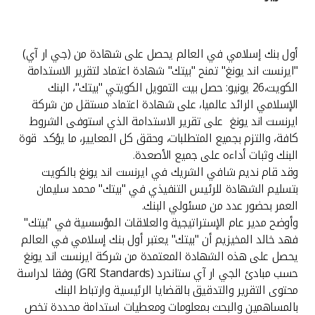
القنوات المصرفية
أول بنك إسلامي في العالم يحصل على شهادة من (جي ار آي)
أدوات وخدمات
"ايرنست اند يونغ" تمنح "بيتك" شهادة اعتماد لتقرير الاستدامة
الكويت،26 يونيو: حصل بيت التمويل الكويتي "بيتك"، البنك
خدمات ما بعد البيع
الإسلامي الرائد عالميا، على شهادة اعتماد مستقل من شركة
ايرنست اند يونغ على تقرير الاستدامة الذي استوفى الشروط
كافة، والتزم بجميع المتطلبات، وحقق كل المعايير، ما يؤكد قوة
البنك وثبات أداءه على جميع الأصعدة.
اتصل بنا
وقد قام نديم شافي الشريك في ايرنست اند يونغ بالكويت
بتسليم الشهادة للرئيس التنفيذي في "بيتك" محمد سليمان
مواقع الفروع وأجهزة الصرف الآلي
العمر بحضور عدد من مسئولي البنك.
وأوضح مدير عام الإستراتيجية والعلاقات المؤسسية في "بيتك"
ألمانيا
فهد خالد المخيزيم أن "بيتك" يعتبر أول بنك إسلامي في العالم
يحصل على هذه الشهادة المعتمدة من شركة ايرنست اند يونغ
حسب مبادئ الجي ار آي ستاندرد (GRI Standards) وفقا لدراسة
ماليزيا
محتوى التقرير والتدقيق بالقضايا الرئيسية وارتباط البنك
بالمساهمين والبحث بمعلومات ومعطيات استدامة محددة تخص