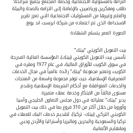
التزامه بالمسئولية الاجتماعية وخدمة المجتمع بجميع شرائحه؛
طلاب ومفكرين ورياضيين، بالإضافة إلى التزامه بالصحة والبيئة
والعلم وغيرها من المسئوليات الاجتماعية التي تعزز تقرير
الاستدامة الذي تم اعتماده من شركة ايرنست اند يونغ.
الصورة: العمر يتسلم الشهادة
بيت التمويل الكويتي "بيتك"
تأسس بيت التمويل الكويتي (بيتك)، المؤسسة المالية المدرجة
في سوق الكويت للأوراق المالية، في عام 1977 ومقره في
الكويت. وتعتبر مجموعة "بيتك" رائدة عالمياً في مجال الخدمات
المصرفية الإسلامية، حيث توفر مجموعة واسعة من المنتجات
والخدمات المتوافقة مع أحكام الشريعة الإسلامية وتقدم
مستوى فائقاً من الابتكار وخدمة عملاء متميزة.
يدير "بيتك" عملياته في دول مجلس التعاون الخليجي وآسيا
وأوروبا من خلال أكثر من 310 فروع بما في ذلك بيت التمويل
الكويتي التركي (بيتك- تركيا)، لتقديم خدمات البنك للعملاء في
تركيا والسعودية والبحرين وماليزيا وأستراليا والأردن ودبي
ومانهايم الألمانية.