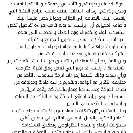
تركيا
القوة العاملة وتدريبهم والتأكد من وضعهم وحالتهم النفسية
ومدى ولاءهم، وحالة البيانات البيئية حسب البرامج البيئية التي
مصر
ينفذها البنك، بالإضافة إلى انجازات وجوائز حصل عليها البنك .
وأضاف المخيزيم أن ايرنست اند يونغ قامت بقراءة تفاصيل تخص
استهلاك الماء والكهرباء ونوع الغذاء والخدمات التي تقدم
المملكة المتحدة
للموظفين، فضلا عن مبادرات تطوير المجتمع والالتزام
بالمسئولية تجاهه، كما قامت بدراسة إجراءات وجداول أعمال
مملكة البحرين
الشركة داخليا بناء على معطيات أداء الاستدامة.
وبين المخيزيم أن الاعتماد تم بالتنسيق مع سياسات اعتماد تقارير
الاستدامة لـ ارنست اند يونغ التي تعمل وفق نظرة احترافية
ورأي سديد وذلك لتبنيها إجراءات لازمة تساعدها بالتأكد من
مطابقة التقرير مع الواقع، وتقديم دراسة عادلة وموثوقة عن
نشاط الشركة وسياساتها وممارساتها، كما يقوم فريق من
ارنست اند يونغ بزيارة لموقع الشركة وذلك للتأكد من البيانات
والمعلومات المقدمة في التقرير.
وقال المخيزيم "إن شهادة اعتماد تقرير الاستدامة جاءت نتيجة
لتضافر الجهود والعمل الجماعي القائم على تحقيق أعلى
مستويات الإبداع والتقدم التكنولوجي وتحقيق الاستدامة
بالربحية، والسعي دائما إلى تطوير وتدريب الموظفين والحرص