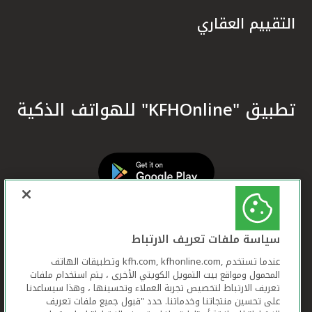
التقييم العقاري
تطبيق "KFHOnline" للهواتف الذكية
سياسة ملفات تعريف الارتباط
عندما تستخدم ,kfh.com, kfhonline.com وتطبيقات الهاتف
المحمول ومواقع بيت التمويل الكويتي الأخرى ، يتم استخدام ملفات
تعريف الارتباط لتخصيص تجربة العملاء وتحسينها ، وهذا سيساعدنا
على تحسين منتجاتنا وخدماتنا. حدد "قبول جميع ملفات تعريف