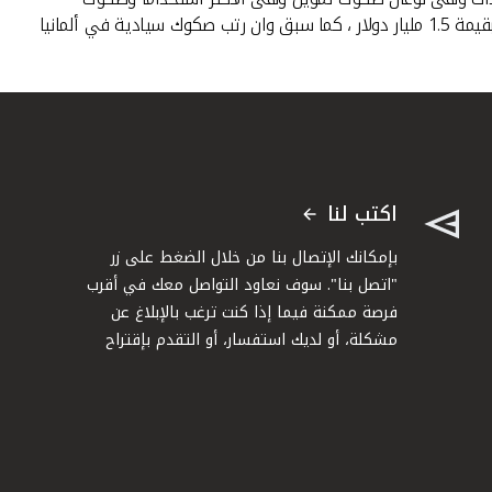
مشاركة ، وقد قاد "بيتك" عمليات إصدار وترتيب وتمويل صكوك بنحو 7 مليارات دولار خلال الفترة الأخيرة منها صكوك سيادية للحكومة التركية بقيمة 1.5 مليار دولار ، كما سبق وان رتب صكوك سيادية في ألمانيا
اكتب لنا
بإمكانك الإتصال بنا من خلال الضغط على زر
"اتصل بنا". سوف نعاود التواصل معك في أقرب
فرصة ممكنة فيما إذا كنت ترغب بالإبلاغ عن
مشكلة، أو لديك استفسار، أو التقدم بإقتراح