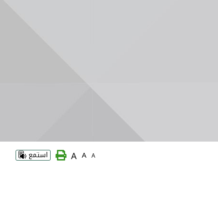
A
A
استمع
A