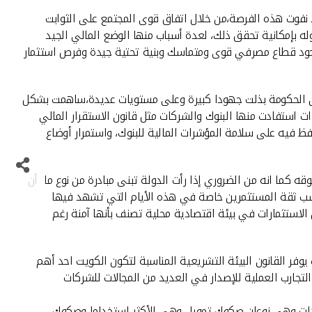
ا نفوت هذه الفرصة،من خلال اتفاق قوى المجتمع على الثوابت
له بإمكانية تحقق ذلك، لعدة أسباب منها الوضع المالي الجيد
 وجود قطاع مصرفي قوى ومتماسك وبنية تحتية جيدة وفرص استثمار
 أن الحكومة بذلت جهودا كبيرة وعلى مستويات عديدة،ساهمت بشكل
ت استفادت منها البنوك والشركات مثل قانون الاستقرار المالي
ظ فيه على سلامة المؤشرات المالية للبنوك، واستمرار أوضاع
ه كما انه من الضروري إذا رأت الدولة تبنى مبادرة من نوع ما أن
كسب ثقة المستثمرين خاصة في هذه الأيام التي تشهد فيها
لاستثمارات في بيئة اقتصادية محلية تصنف بأنها آمنة رغم
أهمية تطوير سوق الصكوك في الكويت و فرص الاستفادة المتوقعة من تعديل قانون الشركات الجديد 25 لسنة 2012، حيث يوفر القانون البيئة التشريعية المناسبة لتكون الكويت احد أهم
تجارب العملية للإصدار في العديد من المجالات للشركات
دات وهى نوعان صكوك تمويل وهى الأكثر استخداما وصكوك