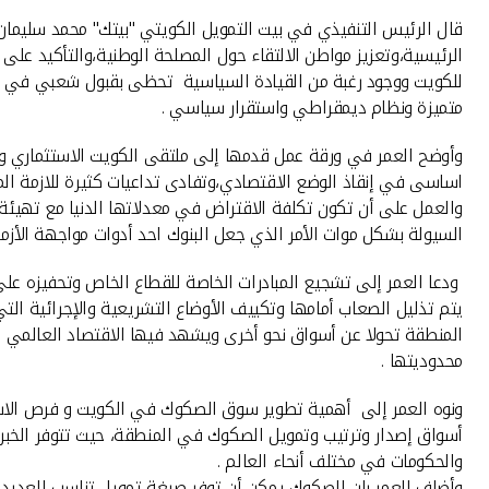
قال الرئيس التنفيذي في بيت التمويل الكويتي "بيتك" محمد سليمان 
الرئيسية،وتعزيز مواطن الالتقاء حول المصلحة الوطنية،والتأكيد على
للكويت ووجود رغبة من القيادة السياسية تحظى بقبول شعبي في جعل 
متميزة ونظام ديمقراطي واستقرار سياسي .
وأوضح العمر في ورقة عمل قدمها إلى ملتقى الكويت الاستثماري وع
اساسى في إنقاذ الوضع الاقتصادي،وتفادى تداعيات كثيرة للازمة الما
والعمل على أن تكون تكلفة الاقتراض في معدلاتها الدنيا مع تهيئة 
السيولة بشكل موات الأمر الذي جعل البنوك احد أدوات مواجهة الأزم
ودعا العمر إلى تشجيع المبادرات الخاصة للقطاع الخاص وتحفيزه على 
يتم تذليل الصعاب أمامها وتكييف الأوضاع التشريعية والإجرائية 
المنطقة تحولا عن أسواق نحو أخرى ويشهد فيها الاقتصاد العالمي اك
محدوديتها .
أسواق إصدار وترتيب وتمويل الصكوك في المنطقة، حيث تتوفر الخبرات
والحكومات في مختلف أنحاء العالم .
وأضاف العمر بان الصكوك يمكن أن توفر صيغة تمويل تناسب العدي