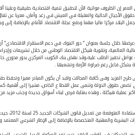
العمر إن الظروف مواتية الآن لتحقيق تنمية اقتصادية حقيقية وعلينا أل
 حقوق الأجيال الحالية والمقبلة في العيش في رغد وأمان، معربا عن تفاؤ
البلاد مركزا ماليا مهما ودفع عجلة الاقتصاد للأمام، بالإضافة إلى
رضها خلال جلسة بعنوان " دور البنوك في دعم الاستقرار الاقتصادي"
لية العالمية، وتقوية هيكل الاقتصاد الوطني من خلال تشريعات وإجراءا
عوامل تحفيز الطلب عليه،وقد نهض بنك الكويت المركزي بدور محوري حاف
ة بشكل فاعل رغم ضراوة الأزمة وتشعبها .
طرح المزيد وفى كافة المجالات ولابد أن يكون المبادر مميزا وتحفظ حقوق
التي تضمن حقوق الدولة وتنمى عمل القطا ع الخاص، مشيرا إلى أهمية 
بر عملية هيكلة ، وهذه بمثابة فرص لبناء أسواق جديدة وجذب مزيد من ا
ونوه العمر إلى 
 البشرية والمهنية المتخصصة بالإضافة إلى الإطار الشرعي المعتمد وال
د من الشركات في الوقت الراهن حيث تعد الصكوك البديل الشرعي للسن