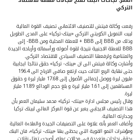
العمر: نجاحات البنك تفتح مجالات مهمة للاقتصاد
التركي
القنوات المصرفية
رفعت وكالة فيتش للتصنيف الائتماني تصنيف القوة المالية
أدوات وخدمات
لبيت التمويل الكويتي التركي «بيتك-تركيا» على المدى الطويل
وذلك من BBB إلى BBB + للعملة المحلية ومن BBB- إلى
خدمات ما بعد البيع
BBB للعملة الاجنبية نتيجة لقوة أصوله ورأسماله وأرباحه الجيدة
والمتنامية ولرفعها التصنيف السيادي للاقتصاد التركي.
وأشارت وكالة فيتش الى ان «بيتك- تركيا» حقق نتائجا ايجابية
حتى نهاية الربع الثالث حيث ارتفع صافي الارباح الى 196.4
اتصل بنا
مليون ليرة ووصل إجمالي الأصول إلى 17.68 مليار ليرة و حقوق
المساهمين إلى 1.61 مليار ليرة و بلغ حجم الودائع 11.89 مليار
مواقع الفروع وأجهزة الصرف الآلي
ليرة.
وقال رئيس مجلس ادارة «بيتك- تركيا» محمد سليمان العمر بأن
ألمانيا
هذا التصنيف الايجابي يعبر عن قوة المركز المالي لبيتك تركيا
وجدارته المالية.
ماليزيا
وأضاف العمر بأنه علاوة على التصنيفات الجيدة والملاءة العالية
ومؤشرات النمو القوية التي يحظى بها «بيتك- تركيا»، فان البنك
يحقق نجاحات متعددة في مجالات عمله، أصبحت تمثل نقلات