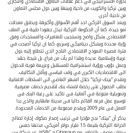
بدوره الاستراتيجي في دعم علاقات التعاون الاقتصادي والتجاري
وبين تركيا والكويت من ناحية وبينها وبين دول مجلس التعاون
من ناحية أخرى.
ويعد السوق التركي احد أهم الأسواق وأكبرها، ويحقق معدلات
نمو جيدة، كما أن الحكومة التركية تبذل جهودا طيبة في الملف
الاقتصادى بشكل واضح وتستجيب للمتغيرات والمستجدات وفق
رؤية محددة وبشكل ديناميكي وسريع، كما ان تركيا أصبحت في
فترة قصيرة النموذج الاقتصادي الناجح الذي تتطلع إليه دول
عربية وإسلامية عديدة وهذا لم يأت من فراغ، بل نتيجة جهد
وعمل دؤوب ورؤية استشرافية للمستقبل وعزيمة قوية للدخول
الى الاقتصاديات الكبرى في وقت قياسي وبأقل التكاليف.
وتقدم "بيتك-تركيا" خلال الشهر الماضي الى السلطات الالمانية
بطلب الحصول على رخصة لانشاء بنك لتقديم خدمات مصرفية
وتمويلية متنوعة في ألمانيا، فى تاكيد على رغبة البنك فى
توسيع عمل فرعه القائم حاليا فى مدينة مانهايم والذى بدا
العمل فى عام 2009 ويقدم مجموعة من الخدمات المحدودة.
يذكر أن "بيتك" نجح مؤخرا في ترتيب إصدار صكوك إجارة لصالح
الخزانة التركية بقيمة 1.5 مليار دولار أمريكي، مدتها خمس
سنوات ونصف، بالتعاون مع Citigroup و HSBC، عبر شركة بيت