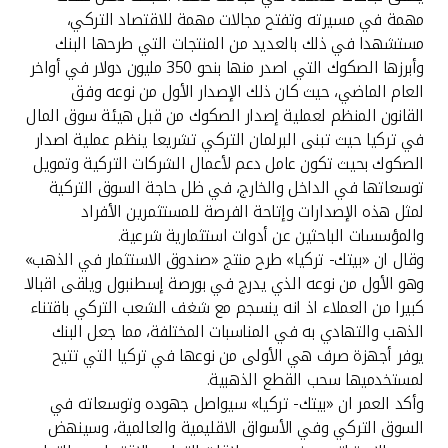
تركيا
مهمة في مسيرته وتفتح مجالات مهمة للاقتصاد التركي،
مستشهدا في ذلك بالعديد من المنتجات التي طرحها البنك
مصر
وأبرزها الصكوك التي اصدر منها بنحو 350 مليون دولار في أواخر
العام الماضي، حيث كان ذلك الإصدار الأول من نوعه وفق
المملكة المتحدة
القانون المنظم لعملية إصدار الصكوك من قبل هيئة سوق المال
في تركيا حيث تبنى البرلمان التركي تشريعا ينظم عملية اصدار
الصكوك بحيث تكون عامل دعم لأعمال الشركات التركية وتمويل
مملكة البحرين
توسعاتها في الداخل والخارج، في ظل حاجة السوق التركية
لمثل هذه الإصدارات وإتاحة الفرصة للمستثمرين الأفراد
والمؤسسات الباحثين عن أدوات استثمارية شرعية.
وقال ان «بيتك- تركيا» طرح منتج «صندوق الاستثمار في الذهب»
وهو الأول من نوعه الذي يدرج في بورصة إسطنبول ويلقى اقبالا
كبيرا من العملاء اذ انه ينسجم مع شغف الشعب التركي باقتناء
الذهب والتهادي به في المناسبات المختلفة، مما جعل البنك
يوفر أجهزة صرف هي الأولى من نوعها في تركيا التي تتيح
لمستخدميها سحب القطع الذهبية.
وأكد العمر ان «بيتك- تركيا» سيواصل جهوده وتوسعاته في
السوق التركي وفي الأسواق الاقليمية والعالمية، وسينهض