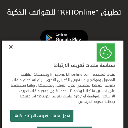
تطبيق "KFHOnline" للهواتف الذكية
سياسة ملفات تعريف الارتباط
عندما تستخدم ,kfh.com, kfhonline.com وتطبيقات الهاتف
المحمول ومواقع بيت التمويل الكويتي الأخرى ، يتم استخدام ملفات
تعريف الارتباط لتخصيص تجربة العملاء وتحسينها ، وهذا سيساعدنا
على تحسين منتجاتنا وخدماتنا. حدد "قبول جميع ملفات تعريف
الارتباط" للموافقة أو "إدارة ملفات تعريف الارتباط" لمراجعتها.
يمكنك معرفة المزيد عن
بيت التمويل الكويتي جميع الحقوق محفوظة © 2026
قبول ملفات تعريف الارتباط كلها
شروط وأحكام استخدام الموقع الإلكتروني
ملفات