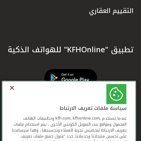
التقييم العقاري
تطبيق "KFHOnline" للهواتف الذكية
سياسة ملفات تعريف الارتباط
عندما تستخدم ,kfh.com, kfhonline.com وتطبيقات الهاتف
المحمول ومواقع بيت التمويل الكويتي الأخرى ، يتم استخدام ملفات
تعريف الارتباط لتخصيص تجربة العملاء وتحسينها ، وهذا سيساعدنا
على تحسين منتجاتنا وخدماتنا. حدد "قبول جميع ملفات تعريف