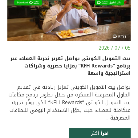
05 / 07 / 2026
بيت التمويل الكويتي يواصل تعزيز تجربة العملاء عبر
برنامج “KFH Rewards” بمزايا حصرية وشراكات
استراتيجية واسعة
يواصل بيت التمويل الكويتي تعزيز ريادته في تقديم
الحلول المصرفية المبتكرة من خلال تطوير برنامج مكافآت
بيت التمويل الكويتي “KFH Rewards” الذي يوفّر تجربة
متكاملة للعملاء، حيث يحوّل الاستخدام اليومي للبطاقات
المصرفية ...
اقرأ أكثر