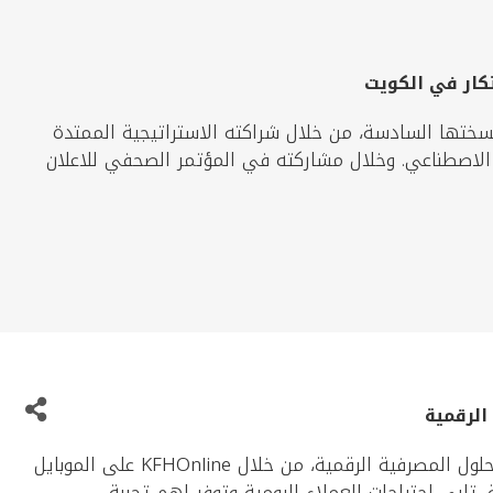
تكار في الكويت
نسختها السادسة، من خلال شراكته الاستراتيجية الممتدة
ة والذكاء الاصطناعي. وخلال مشاركته في المؤتمر الصحفي للاعلان
الرقمية
يواصل بيت التمويل الكويتي ترسيخ مكانته الرائدة في طرح الحلول المصرفية الرقمية، من خلال KFHOnline على الموبايل
لبي احتياجات العملاء اليومية وتوفر لهم تجربة ...