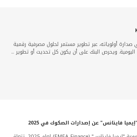
ي صدارة أولوياته، عبر تطوير مستمر لحلول مصرفية رقمية
يومية. ويحرص البنك على أن يكون كل تحديث أو تطوير ...
حصدت مجموعة بيت التمويل الكويتي 7 جوائز مرموقة من مجموعة "إيميا فاينانس" (EMEA Finance) لعام 2025، تتعلق