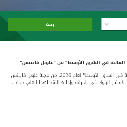
بحث
المالية في الشرق الأوسط" من "غلوبل فايننس"
حصد بيت التمويل الكويتي جائزة "أفضل بنك للمؤسسات المالية في الشرق الأوسط" لعام 2026، من مجلة غلوبل فايننس
ضل البنوك في الخزانة وإدارة النقد لهذا العام، حيث ...