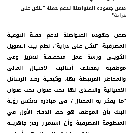
ضمن جهوده المتواصلة لدعم حملة "لنكن على
القنوات المصرفية
دراية"
أدوات وخدمات
ضمن جهوده المتواصلة لدعم حملة التوعية
خدمات ما بعد البيع
المصرفية، "لنكن على دراية"، نظم بيت التمويل
الكويتي ورشة عمل متخصصة
لتعزيز
وعي
موظفيه بمختلف أساليب الاحتيال المالي
اتصل بنا
والمخاطر المرتبطة بها، وكيفية رصد الرسائل
مواقع الفروع وأجهزة الصرف الآلي
الاحتيالية والتصدي لها تحت عنوان تحت عنوان
ألمانيا
"ما يفكر به المحتال"، في مبادرة تعكس رؤية
البنك بأن الموظف هو خط الدفاع الأول في
ماليزيا
المنظومة المصرفية وأن استمرار رفع جاهزيته