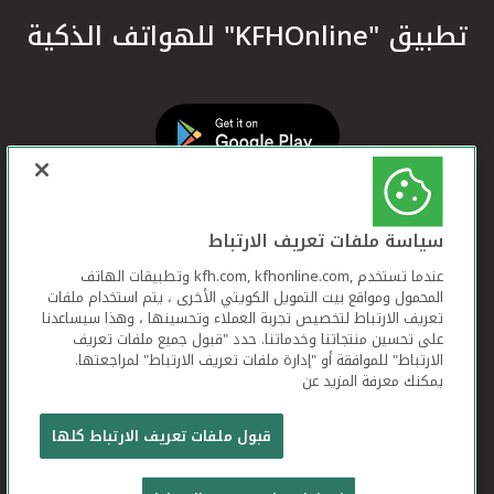
تطبيق "KFHOnline" للهواتف الذكية
سياسة ملفات تعريف الارتباط
عندما تستخدم ,kfh.com, kfhonline.com وتطبيقات الهاتف
المحمول ومواقع بيت التمويل الكويتي الأخرى ، يتم استخدام ملفات
تعريف الارتباط لتخصيص تجربة العملاء وتحسينها ، وهذا سيساعدنا
على تحسين منتجاتنا وخدماتنا. حدد "قبول جميع ملفات تعريف
الارتباط" للموافقة أو "إدارة ملفات تعريف الارتباط" لمراجعتها.
يمكنك معرفة المزيد عن
بيت التمويل الكويتي جميع الحقوق محفوظة © 2026
قبول ملفات تعريف الارتباط كلها
شروط وأحكام استخدام الموقع الإلكتروني
ملفات