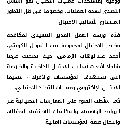
ووعيه بمستجدات عمليات الاحتيال هو أساس
تركيا
التصدي لهذه العمليات، وخصوصا في ظل التطور
مصر
المتسارع لأساليب الاحتيال.
المملكة المتحدة
قدّم ورشة العمل المدير التنفيذي لمكافحة
مخاطر الاحتيال لمجموعة بيت التمويل الكويتي،
مملكة البحرين
أحمد
عبدالوهاب
الزمامي، حيث تضمنت عرضا
شاملا لأحدث أساليب الاحتيال الداخلية والخارجية
التي تستهدف المؤسسات والأفراد ، لاسيما
الاحتيال الإلكتروني وعمليات التصيّد الاحتيالي.
كما سلّطت الضوء على الممارسات الاحتيالية عبر
الروابط الوهمية، والمكالمات الهاتفية المضللة،
وانتحال صفة المؤسسات المالية.