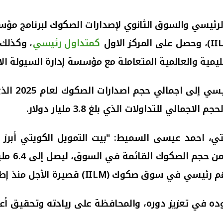
لرئيسي والسوق الثانوي لإصدارات الصكوك لبرنامج مؤسسة
II
)، وحصل على المركز الاول
كمتداول رئيسي
،
وكذلك 
ليمية والعالمية المتعاملة مع مؤسسة إدارة السيولة الا
ي للتداولات الذي بلغ 3.8 مليار دولار.
تي، احمد عيسى السميط: "بيت التمويل الكويت
ي
أبرز 
ك القائمة في السوق، ليصل إلى 6.4 مليار دولار أمريكي من صكوك (
ساهم رئيسي في سوق صكوك (
IILM
) قصيرة الأجل منذ إطل
ه في تعزيز دوره، والمحافظة على ريادته وتحقيق أعلى