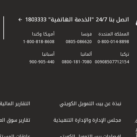
اتصل بنا 24/7 "الخدمة الهاتفية" 1803333
المملكة المتحدة
فرنسا
أمريكا وكندا
1-800-818-8608
0805-086620
0-800-014-8898
تركيا
ألمانيا
أسبانيا
900-905-440
0800-181-7080
00908507712154​
نبذة عن بيت التمويل الكويتي
التقارير المالية
مجلس الإدارة والإدارة التنفيذية
تقارير سوق الع
.
ليوم
إفصاحات بيت التمويل الكويتي
علاقات المستث