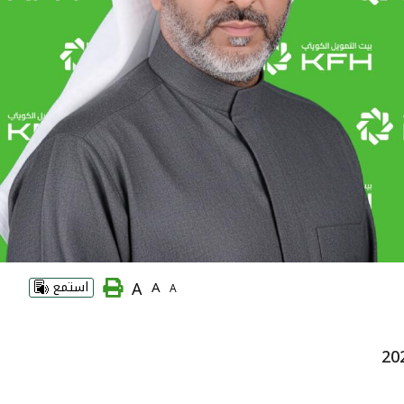
A
A
استمع
A