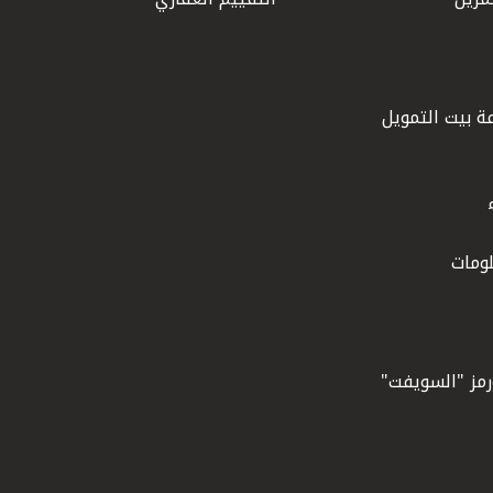
ة بيت التمويل
ومات
ورمز "السويفت"