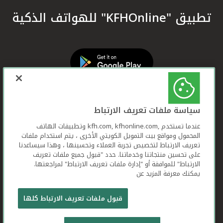
تطبيق "KFHOnline" للهواتف الذكية
سياسة ملفات تعريف الارتباط
عندما تستخدم ,kfh.com, kfhonline.com وتطبيقات الهاتف
المحمول ومواقع بيت التمويل الكويتي الأخرى ، يتم استخدام ملفات
تعريف الارتباط لتخصيص تجربة العملاء وتحسينها ، وهذا سيساعدنا
على تحسين منتجاتنا وخدماتنا. حدد "قبول جميع ملفات تعريف
الارتباط" للموافقة أو "إدارة ملفات تعريف الارتباط" لمراجعتها.
يمكنك معرفة المزيد عن
بيت التمويل الكويتي جميع الحقوق محفوظة © 2026
قبول ملفات تعريف الارتباط كلها
شروط وأحكام استخدام الموقع الإلكتروني
ملفات