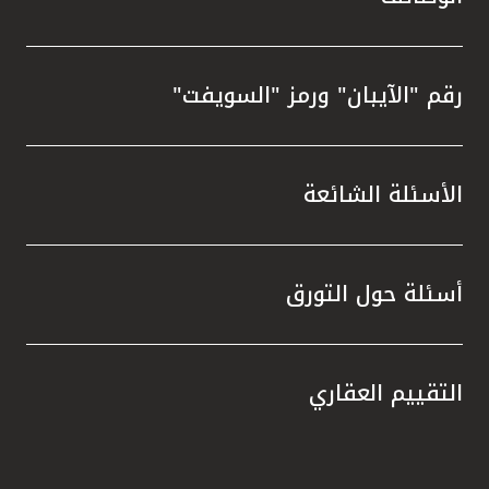
رقم "الآيبان" ورمز "السويفت"
الأسئلة الشائعة
أسئلة حول التورق
التقييم العقاري