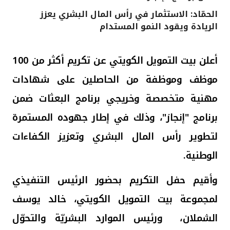
الحمّاد: الاستثمار في رأس المال البشري يعزز
القنوات المصرفية
الريادة ويقود النمو المستدام
أدوات وخدمات
أعلن بيت التمويل الكويتي عن تكريم أكثر من 100
خدمات ما بعد البيع
موظف وموظفة من الحاصلين على شهادات
مهنية متخصصة وخريجي برنامج البعثات ضمن
برنامج "إنجاز"، وذلك في إطار جهوده المستمرة
اتصل بنا
لتطوير رأس المال البشري وتعزيز الكفاءات
مواقع الفروع وأجهزة الصرف الآلي
الوطنية
.
ألمانيا
وأقيم حفل التكريم بحضور
الرئيس التنفيذي
لمجموعة بيت التمويل الكويتي، خالد يوسف
ماليزيا
الشملان،
ورئيس الموارد البشريّة والتحوّل