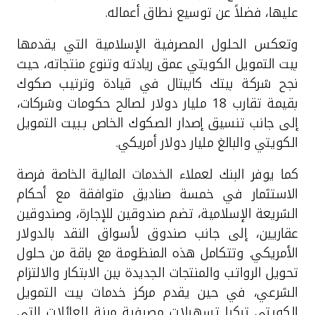
عليها، فضلاً عن توسيع نطاق أعماله
.
وتعكس الحلول المصرفية الإسلامية التي يقدمها
بيت التمويل الكويتي عمق ريادته وتنوع منتجاته، حيث
نجح شركة بيتك كابيتال في قيادة وترتيب صكوك
بقيمة تقارب 18 مليار دولار لصالح حكومات وشركات،
إلى جانب تنسيق إصدار الصكوك الخاص بـبيت التمويل
الكويتي والبالغ مليار دولار أمريكي.
كما يوفر البنك لعملاء الخدمات المالية الخاصة فرصة
الاستثمار في خمسة صناديق متوافقة مع أحكام
الشريعة الإسلامية، تضم صندوقين للإجارة، وصندوقين
عقاريين، إلى جانب صندوق لأسواق النقد بالدولار
الأمريكي. وتتكامل هذه المنظومة مع باقة من حلول
تحويل الرواتب والمنتجات الجديدة بين الابتكار والالتزام
الشرعي، في حين يقدم مركز خدمات بيت التمويل
الكويتي تركيا تسهيلات مصرفية مرنة للعائلات التي