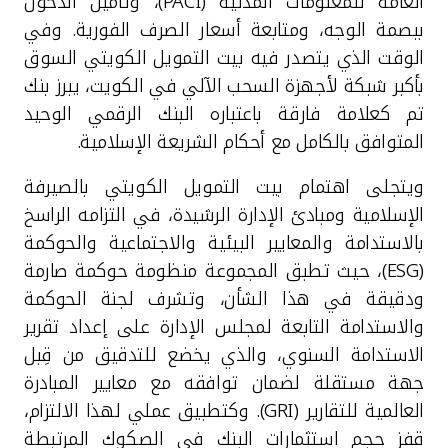
العامة للمعلومات المدنية (
PACI
)، وتأمين الدخول
ببصمة الوجه، ومتابعة أسعار الصرف الفورية. وفي
الوقت الذي يتصدر فيه بيت التمويل الكويتي السوق
بأكبر شبكة لأجهزة السحب الآلي في الكويت، يبرز بنك
تم كعلامة فارقة باعتباره البنك الرقمي الوحيد
المتوافق بالكامل مع أحكام الشريعة الإسلامية.
ويتجلى اهتمام بيت التمويل الكويتي بالصيرفة
الإسلامية ومبادئ الإدارة الرشيدة، في التزامه الراسخ
بالاستدامة والمعايير البيئية والاجتماعية والحوكمة
(
ESG
)، حيث تطبق المجموعة منظومة حوكمة صارمة
ودقيقة في هذا الشأن، وتشرف لجنة الحوكمة
والاستدامة التابعة لمجلس الإدارة على إعداد تقرير
الاستدامة السنوي، والذي يخضع للتدقيق من قِبل
جهة مستقلة لضمان توافقه مع معايير المبادرة
العالمية للتقارير (
GRI
). وكتطبيق عملي لهذا الالتزام،
قفز حجم استثمارات البنك في الصكوك المرتبطة