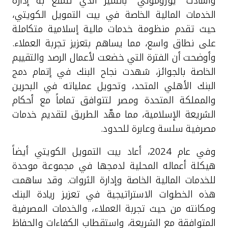
وأشادت "يوروموني" بالتميز الذي تتمتع به إدارة
تركيا
الخدمات المالية الخاصة في بيت التمويل الكويتي،
حيث تقدم منظومة خدمات مالية إسلامية متكاملة
مصر
على نطاق واسع، مما يساهم بتعزيز تجربة العملاء.
وأوضحت أن الفترة التي خضعت لأعمال الرصد والتقييم
المملكة المتحدة
الخاصة بالجوائز، شهدت نجاح البنك في إتمام دمج
البنك الأهلي المتحد، وتحويل عملياته في البحرين
مملكة البحرين
والمملكة المتحدة ومصر لتتوافق تماماً مع أحكام
الشريعة الإسلامية، مما مهّد الطريق لتقديم خدمات
مصرفية سلسة وعابرة للحدود.
وفي عام 2024، أعاد بيت التمويل الكويتي أيضاً
هيكلة أعماله المحلية لدمجها في مجموعة موحدة
للخدمات المالية الخاصة وإدارة الثروات. وقد ساهمت
هذه الخطوات الاستراتيجية في تعزيز ريادة البنك
ومكانته من حيث تجربة العملاء، والخدمات المصرفية
المتوافقة مع الشريعة، واستقطاب الكفاءات والحفاظ