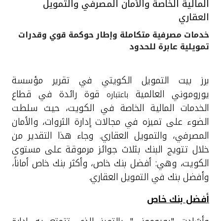
المالية الخاصة والأمان المصرفي والتمويل
القنوات المصرفية
العقاري
خدمات مصرفية متكاملة وإطار حوكمة قوي وقدرات
أدوات وخدمات
تمويلية عابرة للحدود
خدمات ما بعد البيع
ب
رز بيت التمويل الكويتي في تقرير مؤسسة
يوروموني العالمية
قوة رائدة في قطاع
باعتباره
الخدمات المالية الخاصة في الكويت، حيث سلطت
اتصل بنا
الضوء على تميزه في مجالات إدارة الثروات، والأمان
المصرفي، والتمويل العقاري. وجاء هذا التقدير من
مواقع الفروع وأجهزة الصرف الآلي
خلال تتويج البنك بثلاث جوائز مرموقة على مستوى
الكويت، وهي: أفضل بنك خاص، وأكثر بنك خاص أماناً،
ألمانيا
وأفضل بنك في التمويل العقاري.
ماليزيا
أفضل بنك خاص