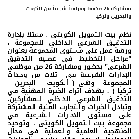
بمشاركة 26 مدققا ومراقباً شرعياً من الكويت
القنوات المصرفية
والبحرين وتركيا
أدوات وخدمات
نظم بيت التمويل الكويتى ، ممثلا بإدارة
التدقيق الشرعي الداخلي للمجموعة ،
خدمات ما بعد البيع
ورشة عمل على مستوى المجموعة بعنوان
"مراحل التخطيط فى عملية التدقيق
الشرعى" بحضور ومشاركة 26 من موظفي
اتصل بنا
الإدارات الشرعية في ثلاث من وحدات
المجموعة وهى ( الكويت – البحرين –
مواقع الفروع وأجهزة الصرف الآلي
تركيا ) ، بهدف اثراء الخبرة المهنية في
التدقيق الشرعي الداخلي للمشاركين،
ألمانيا
وتبادل الخبرات والتجارب الفنية المشتركة
على مستوى الإدارات الشرعية في
ماليزيا
مجموعة بيت التمويل الكويتي ، وتوحيد
المنهجية العلمية والعملية في مجال