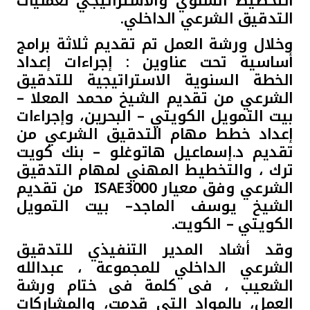
التخطيط السنوي والاستراتيجي لعمليات
تركيا
التدقيق الشرعي الداخلي.
مصر
وخلال ورشة العمل تم تقديم ثلاثة برامج
أساسية تحت عناوين : إجراءات إعداد
الخطة السنوية الاستراتيجية للتدقيق
المملكة المتحدة
الشرعي من تقديم الشيخ محمد المعلا –
بيت التمويل الكويتي – البحرين، وإجراءات
مملكة البحرين
إعداد خطط مهام التدقيق الشرعي من
تقديم د.إسماعيل هاتوغلو – بنك كويت
ترك ، والتخطيط المهني لمهام التدقيق
الشرعي وفق معيار
ISAE3000
من تقديم
الشيخ يوسف الماجد– بيت التمويل
الكويتي – الكويت.
وقد أشاد المدير التنفيذي للتدقيق
الشرعي الداخلي للمجموعة ، عبدالله
الشعيب ، فى كلمة فى ختام ورشة
العمل، بالمواد التى قدمت، والمشاركات