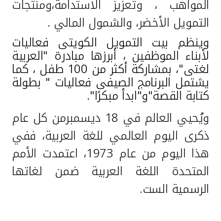
المواهب ، وتعزيز الاستدامة،ومنتجات
التمويل الأخضر، والشمول المالي .
وينظم بيت التمويل الكويتى فعاليات
لأبناء الموظفين ، أبرزها مبادرة "العربية
لغتي"، بمشاركة أكثر من 100 طفل ، كما
يشتمل البرنامج الصيفي فعاليات " بطولة
كتابة القصة"و"ابدأ مبكرًا".
ويُحيي العالم في 18 ديسمبرمن كل عام
ذكرى اليوم العالمي للغة العربية، ففي
هذا اليوم من عام 1973، اعتمدت الأمم
المتحدة اللغة العربية ضمن لغاتها
الرسمية الست.