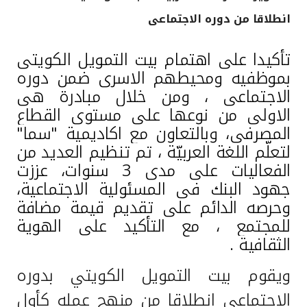
انطلاقا من دوره الاجتماعى
القنوات المصرفية
تأكيدا على
اهتمام بيت التمويل الكويتى
أدوات وخدمات
بموظفيه ومحيطهم الاسرى ضمن دوره
الاجتماعى ، ومن خلال مبادرة هى
خدمات ما بعد البيع
الاولى من نوعها على مستوى القطاع
المصرفى
، وبالتعاون مع
اكاديمية "سما"
لتعلّم اللغة العربيّة ، تم تنظيم العديد من
اتصل بنا
الفعاليات على مدى 3 سنوات، عززت
جهود البنك فى المسئولية الاجتماعية،
مواقع الفروع وأجهزة الصرف الآلي
وحرصه الدائم على تقديم قيمة مضافة
للمجتمع ، مع التأكيد على الهوية
ألمانيا
الثقافية .
ماليزيا
ويقوم بيت التمويل الكويتي بدوره
الاجتماعي انطلاقا من منهج عمله كأول