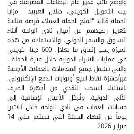
تركيا
واوضح نائب مدير عام البطاقات المصرفية في
بيت التمويل الكويتي، طلال العربيد مزايا
مصر
الحملة قائلا "تمنح الحملة العملاء فرصة مثالية
لتعزيز رصيدهم من أميال نادي الواحة أثناء
المملكة المتحدة
التسوق والسفر الدولي، وللاستفادة من هذه
الميزة يجب إنفاق ما يعادل 600 دينار كويتي
مملكة البحرين
في عمليات الشراء الدولية خلال فترة الحملة ،
والتي تشمل جميع المعاملات بالعملات الأجنبية
عبرأجهزة نقاط البيع أوبوابات الدفع الإلكتروني،
باستثناء السحب النقدي من أجهزة الصرف
الآلي الدولية. وتُرحّل الأميال الإضافية إلى
حسابات العملاء في نادي الواحة خلال ثلاثين
يوماً من انتهاء الحملة التي تستمر حتى 14
فبراير 2026.