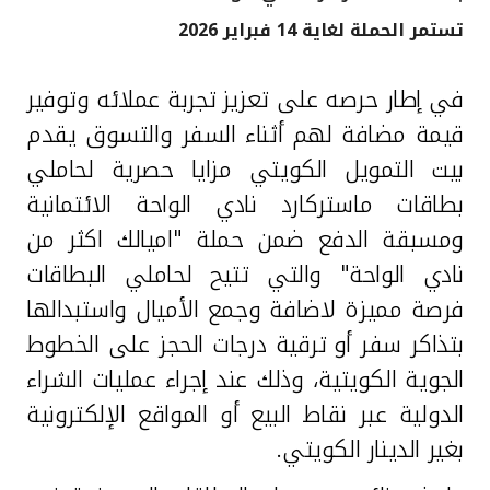
تستمر الحملة لغاية 14 فبراير 2026
القنوات المصرفية
في إطار حرصه على تعزيز
تجربة عملائه وتوفير
أدوات وخدمات
قيمة مضافة لهم أثناء السفر والتسوق يقدم
خدمات ما بعد البيع
بيت التمويل الكويتي مزايا حصرية لحاملي
بطاقات ماستركارد نادي الواحة الائتمانية
ومسبقة الدفع ضمن حملة "اميالك اكثر من
اتصل بنا
نادي الواحة" والتي تتيح لحاملي البطاقات
فرصة مميزة لاضافة وجمع الأميال واستبدالها
مواقع الفروع وأجهزة الصرف الآلي
بتذاكر سفر أو
ترقية درجات الحجز على الخطوط
ألمانيا
الجوية الكويتية، وذلك عند إجراء عمليات الشراء
الدولية عبر نقاط البيع أو المواقع الإلكترونية
ماليزيا
بغير الدينار الكويتي.