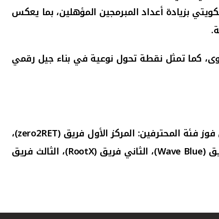
يتي بزيادة أعداد المبرمجين المؤهلين، بما يعكس
.
توى، كما تمثل نقطة تحول نوعية في بناء جيل رقمي
فوز فئة المحترفين: المركز الأول فريق
(zero2RET)
،
ق (
Wave Blue
)، الثاني فريق (
RootX
)، الثالث فريق