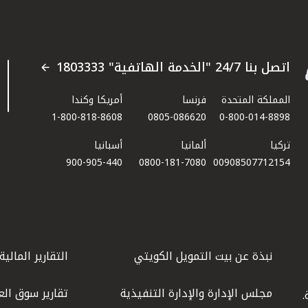
اتصل بنا 24/7 "الخدمة الهاتفية" 1803333
المملكة المتحدة
فرنسا
أمريكا وكندا
1-800-818-8608
0805-086620
0-800-014-8898
تركيا
ألمانيا
أسبانيا
900-905-440
0800-181-7080
00908507712154​
نبذة عن بيت التمويل الكويتي
التقارير المالية
مجلس الإدارة والإدارة التنفيذية
تقارير سوق الع
.