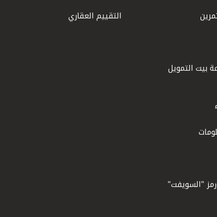
مرين
التقييم العقاري
ة بيت التمويل
ومات
ورمز "السويفت"