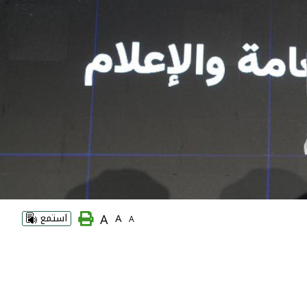
A
A
استمع
A