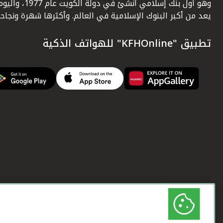
وهو أول بنك إسلامي أنشئ في دولة الكويت عام 1977، وا
يعد من أكبر البنوك الإسلامية في العالم. وأكثرها شهرة ونجاحاً.
تطبيق "KFHOnline" للهواتف الذكية