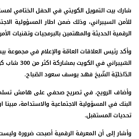
شارك بيت التمويل الكويتي في الحفل الختامي لمس
للأمن السيبراني
، وذلك ضمن اطار المسؤولية الاجت
الرقمية الحديثة والمهتمين بالبرمجيات وتقنيات الأمن
وأكد
رئيس العلاقات العامّة والإعلام في مجموعة بيت
السّيبراني في الكويت
بمشاركة اكثر من 300 شاب كويتي، والتي انطلقت على هامش معرض
الدّاخليّة الشّيخ فهد يوسف سعود الصّباح.
وأضاف الرويح، في تصريح صحفي على هامش تسلمه تكري
البنك في المسؤولية الاجتماعية والاستدامة، مبينا 
تحديات المستقبل.
وأشار إلى أن المعرفة الرقمية أصبحت ضرورة وليست 