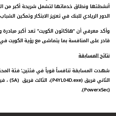
أنشطتها ونطاق خدماتها لتشمل شريحة أكبر من الشب
الدور الريادي للبنك في تعزيز الابتكار وتمكين الشبا
وأكد معرفي أن "هاكاثون الكويت" تعد أكبر مبادرة 
قادر على المنافسة بما يتماشى مع رؤية الكويت في ال
نتائج المسابقة
شهدت المسابقة تنافساً قوياً في فئتين؛ فئة المحترف
الثاني فريق
(P4YL04D.exe)
، الثالث فريق
(5A)
،
فيم
).
PowerxSec
(