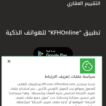
التقييم العقاري
تطبيق "KFHOnline" للهواتف الذكية
سياسة ملفات تعريف الارتباط
عندما تستخدم ,kfh.com, kfhonline.com وتطبيقات الهاتف
المحمول ومواقع بيت التمويل الكويتي الأخرى ، يتم استخدام ملفات
تعريف الارتباط لتخصيص تجربة العملاء وتحسينها ، وهذا سيساعدنا
على تحسين منتجاتنا وخدماتنا. حدد "قبول جميع ملفات تعريف
الارتباط" للموافقة أو "إدارة ملفات تعريف الارتباط" لمراجعتها.