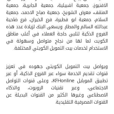
تركيا
الافنيوز، جمعية اشبيلية، جمعية الجابرية، جمعية
المنقف، معرض الشويخ، جمعية صباح الاحمد، جمعية
مصر
السلام، جمعية ابو فطيرة، فرع الخيران، فرع ضاحية
عبدالله السالم والمطار. ويسعى البنك لزيادة عدد هذه
المملكة المتحدة
الفروع الذكية لتلبي حاجة العملاء في أغلب مناطق
الكويت لما لها من نجاح متواصل وسهولة في
مملكة البحرين
الاستخدام لخدمات بيت التمويل الكويتي المختلفة.
ويواصل بيت التمويل الكويتي جهوده في تعزيز
قنوات تقديم الخدمة سواء عبر الفروع الذكية، أو عبر
تطبيق الموبايل
KFHonline
، وعلى قنوات التواصل
الاجتماعي، وعبر تقنيات الروبوت، والذكاء
الاصطناعي وغيرها الكثير من القنوات البديلة عن
القنوات المصرفية التقليدية.