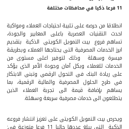
11 فرعا ذكيا في محافظات مختلفة
القنوات المصرفية
انطلاقا من حرصه على تلبية احتياجات العملاء ومواكبة
أدوات وخدمات
احدث التقنيات العصرية باعلى المعايير والجودة،
تساهم فروع بيت التمويل الكويتي
الذكية بتقديم
خدمات ما بعد البيع
ابرز الخدمات المصرفية التي يحتاجها العملاء وبطريقة
ميسرة وسهلة وذلك لتوفير اعلى مستوى من
الخدمات للعملاء وبكل آمان وجودة الأمر الذي يؤكد
اتصل بنا
على ريادة البنك في التحول الرقمي وتبني الابتكار
مواقع الفروع وأجهزة الصرف الآلي
في طرح الحلول المصرفية والمالية الرقمية، بما
يساهم بإضافة قيمة الى تجربة العملاء الذين
ألمانيا
يتطلعون الى خدمات مصرفية سريعة وسهلة.
ماليزيا
ويحرص بيت التمويل الكويتي على تعزيز انتشار فروعه
الذكية التي يبلغ عددها حاليا 11 فرعا متوزعة في: