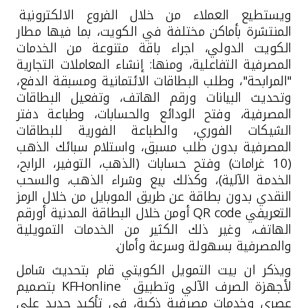
ويستطيع العملاء من خلال
الفروع الالكترونية
المنتشرة بأماكن مختلفة في الكويت، بما فيها مطار
الكويت الدولي
، اجراء باقة متنوعة من الخدمات
المصرفية التفاعلية، ومنها: إنشاء المعاملات التجارية
"المرابحة"، وطلب البطاقات الائتمانية ومسبقة الدفع،
وتحديث البيانات ورقم الهاتف، وتفعيل البطاقات
المصرفية، وفتح الودائع والحسابات، وطباعة دفتر
الشيكات الفوري، والطباعة الفورية للبطاقات
المصرفية بدون طلب مسبق، واستلام سبائك الذهب
(10 غرامات) وفتح حسابات (الذهب، التوفير، الرابح،
الخدمة الآلية)، وكذلك بيع وشراء الذهب، والسحب
النقدي بدون بطاقة عن طريق الموبايل من خلال الرمز
التعريفي
QR code
أومن خلال البطاقة المدنية أورقم
الهاتف، وغير ذلك الكثير من الخدمات التمويلية
والمصرفية بسهولة وسرعة وأمان
.
ويذكر ان بيت التمويل الكويتي قام بتحديث شامل
لأجهزة الصرف الآلي وتطبيق
KFHonline
بتصميم
عصري وخدمات مصرفية ذكية، في تأكيد جديد على