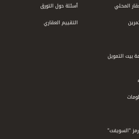
قار المحلي
أسئلة حول التورق
مرين
التقييم العقاري
ة بيت التمويل
ومات
ورمز "السويفت"