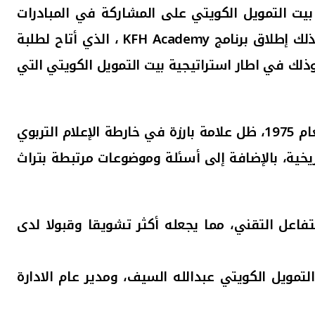
يت التمويل الكويتي على المشاركة في المبادرات
لك إطلاق برنامج
KFH Academy
، الذي أتاح لطلبة
ذلك في اطار استراتيجية بيت التمويل الكويتي التي
الجدير بالذكر، أن برنامج "مع الطلبة"، والذي ترجع انطلاقته الأولى على شاشة تلفزيون الكويت، الى العام 1975، ظل علامة بارزة في خارطة الإعلام التربوي
يخية، بالإضافة إلى أسئلة وموضوعات مرتبطة بتراث
تفاعل التقني، مما يجعله أكثر تشويقا وقبولا لدى
لتمويل الكويتي عبدالله السيف، ومدير عام الادارة