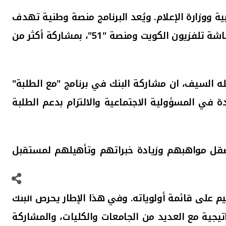
ربية ووزارة الإعلام. ويُعد البرنامج منصة وطنية تهدف
إلى إبراز مواهب وقدرات طلبة المدارس، وتنمية الثقافة والمعرفة لديهم، من خلال محتوى متنوع يُبث عبر شاشة تلفزيون الكويت ومنصة "51"، بمشاركة أكثر من
له السيف،
ان مشاركة البنك في برنامج "مع الطلبة"
ة في المسؤولية الاجتماعية والالتزام بدعم الطلبة
ل مواهبهم وزيادة خبراتهم وتأهيلهم لمستقبل
م على قائمة أولوياته. وفي هذا الإطار يحرص البنك
تيجية مع العديد من الجامعات والكليات، والمشاركة