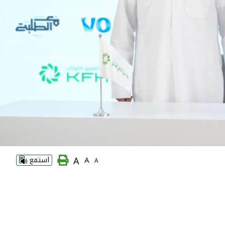
A
A
استمع
A