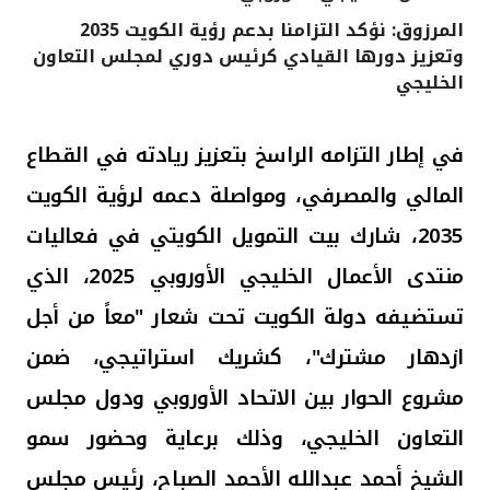
المرزوق: نؤكد التزامنا بدعم رؤية الكويت 2035
القنوات المصرفية
وتعزيز دورها القيادي كرئيس دوري لمجلس التعاون
الخليجي
أدوات وخدمات
في إطار التزامه الراسخ بتعزيز ريادته في القطاع
خدمات ما بعد البيع
المالي والمصرفي، ومواصلة دعمه لرؤية الكويت
2035، شارك بيت التمويل الكويتي في فعاليات
اتصل بنا
منتدى الأعمال الخليجي الأوروبي 2025، الذي
مواقع الفروع وأجهزة الصرف الآلي
تستضيفه دولة الكويت تحت شعار "معاً من أجل
ازدهار مشترك"، كشريك استراتيجي، ضمن
ألمانيا
مشروع الحوار بين الاتحاد الأوروبي ودول مجلس
ماليزيا
التعاون الخليجي، وذلك برعاية وحضور سمو
الشيخ أحمد عبدالله الأحمد الصباح، رئيس مجلس