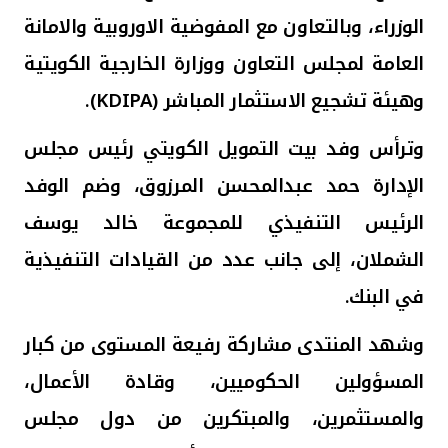
تركيا
الوزراء
، و
بالتعاون مع المفوضية الاوروبية والامانة
مصر
العامة لمجلس التعاون ووزارة الخارجية الكويتية
وهيئة تشجيع الاستثمار المباشر (
KDIPA
).
المملكة المتحدة
وترأس وفد بيت التمويل الكويتي رئيس مجلس
مملكة البحرين
الإدارة حمد عبدالمحسن المرزوق، وضم الوفد
الرئيس التنفيذي للمجموعة خالد يوسف
الشملان، إلى جانب عدد من القيادات التنفيذية
في البنك
.
وشهد المنتدى مشاركة رفيعة المستوى من كبار
المسؤولين الحكوميين، وقادة الأعمال،
والمستثمرين، والمبتكرين من دول مجلس