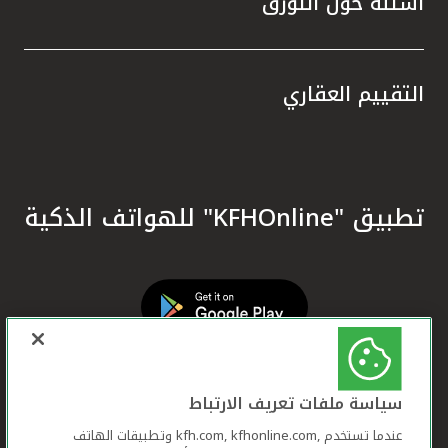
أسئلة حول التورق
التقييم العقاري
تطبيق "KFHOnline" للهواتف الذكية
سياسة ملفات تعريف الارتباط
عندما تستخدم ,kfh.com, kfhonline.com وتطبيقات الهاتف