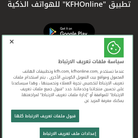
تطبيق "KFHOnline" للهواتف الذكية
سياسة ملفات تعريف الارتباط
عندما تستخدم ,kfh.com, kfhonline.com وتطبيقات الهاتف
المحمول ومواقع بيت التمويل الكويتي الأخرى ، يتم استخدام ملفات
تعريف الارتباط لتخصيص تجربة العملاء وتحسينها ، وهذا سيساعدنا
على تحسين منتجاتنا وخدماتنا. حدد "قبول جميع ملفات تعريف
الارتباط" للموافقة أو "إدارة ملفات تعريف الارتباط" لمراجعتها.
يمكنك معرفة المزيد عن
بيت التمويل الكويتي جميع الحقوق محفوظة © 2026
قبول ملفات تعريف الارتباط كلها
شروط وأحكام استخدام الموقع الإلكتروني
ملفات
إعدادات ملف تعريف الارتباط
تعريف الارتباط
بيان الخصوصية