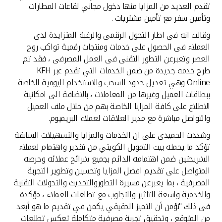
تقدم العديد من المزايا منها دخول مجاني لقاعات المطارات
وتأمين سفر مع تأمين مشتريات .
وقالت انه فى اطار التحول الرقمى والرغبة المتزايدة لدى
العملاء فى الحصول على خدمات ومنتجات رقمية تواكب روح
العصر وتعبرعن التطور التقنى فى العمل المصرفى ، فقد تم
طرح خدمه جديدة من ضمن الخدمات التي تقدم عبر KFH
Online وهي تعديل حدود السحب والاستخدام اليومية الخاصة
ببطاقات العميل وغيرها من المعاملات ، بالاضافة الى امكانية
الاطلاع على كافة المزايا الخاصة بهم من خلال ملف العميل
والتواصل مباشرة مع مدير العلاقات لعملاء البريميوم.
وشددت الحميدى على ان الخدمات والمزايا والتسهيلات السابقة
تؤكد ما يحمله بيت التمويل الكويتي من تقدير واهتمام لعملاء
الشريحتين ضمن اهتمامه الدائم بجميع شرائح عملائه وحرصه
المتواصل على تقديم افضل المزايا وتحسين وتطوير التجربة
المصرفية ، بما يعبرعن مسيرة التطوروالتحديث والتحولات التقنية
والخدمية واسعة التاثير والتجاوب مع تطلعات العملاء ، مؤكدة
فى ذلك "نؤمن أن التميز الحقيقي يكمن في تقديم ما هو أبعد
من المتوقع ، وتحقيق تجربة مصرفية متكاملة تعكس تطلعات