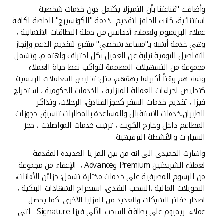
تركيا
وأضافت "قناعتنا بأن التميزلا يكتمل دون خدمات شخصية
استثنائية، كانت الحافز لتقديم خدمة "الكونسيرج" الخاصة لكافة
مصر
عملاء البريميوم ولعملاء أدفانس من حملة البطاقات الائتمانية ،
وهي خدمة أشبه بـ"مساعد شخصي" متفرغ لتقديم الدعم وإنجاز
التفاصيل اليومية نيابة عن العميل بكل احتراف واهتمام، وتشمل
المملكة المتحدة
مجموعة من التسهيلات المصممة لتواكب نمط حياة العملاء
وتمنحهم وقتاً أكبرلما يهمّهم، مثل: تخليص المعاملات الرسمية
مملكة البحرين
كتخليص اجراءات العمالة المنزلية ، الخدمات الحكومية ، استخراج
فيزا ، تقديم خدمات السفر كحجزالفنادق، الرحلات، وتذاكر
الطيران،خدمات الاستقبال والمساعدة بالمطارات تنسيق حجوزات
المطاعم داخل وخارج الكويت ، ترتيب خدمات المواصلات ، حجز
السيارات والأنشطة الترفيهية.
واشارت الحميدى الى انه من بين المزايا العديدة المقدمة
لعملاء الشريحتين Premium وAdvance ، الإعفاء من مجموعة
من الرسوم المصرفية على خدمات مختارة تشمل: خزائن الأمانات،
التحويلات المالية ،السحب النقدى، استخراج الشهادات البنكية ،
اصدار دفاتر الشيكات والعديد من المزايا الأخرى، كما يحصل
عملاء بريميوم على بطاقة السحب الآلي فيزا Signature التي