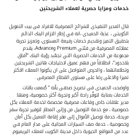
خدمات ومزايا حصرية لعملاء الشريحتين
القنوات المصرفية
قال المدير التنفيذى للشرائح المصرفية للافراد فى بيت التمويل
أدوات وخدمات
الكويتى ، عذبة الحميدى ،انه في إطار التزام البنك الدائم
بتحقيق التميز وتقديم خدمات رفيعة المستوى، وتعزيز تجربة
خدمات ما بعد البيع
عملائه المصرفية من فئتي Premium وAdvance، يقدم
مجموعة من الخدمات الحصرية التي تجسّد رؤية البنك "آفاق
بلاحدود"، انطلاقاً من فهم عميق لاحتياجات هاتين الشريحتين
وتطلعاتهما ، والحرص المتواصل على ان يكونوا العملاء الاكثر
اتصل بنا
تميزا والاعلى رضا على مستوى القطاع المصرفى .
مواقع الفروع وأجهزة الصرف الآلي
واوضحت الحميدى فى تصريح صحفى بأنه " صُممت باقات
الخدمات بعناية لتوفّر راحة أكبر وتجربة أكثر خصوصية، ومنها:
ألمانيا
مدير علاقات خاص وقاعات مصرفية مخصصة لخدمة العملاء بكل
خصوصية ، مع خدمة التوصيل من وإلى المطار لتوفير تجربة سفر
مريحة، خدمة توصيل الأموال إلى مقر إقامة العميل بكل أمان
ماليزيا
وخصوصية ، خدمة صف السيارات المجانية على مدار العام في
عدد من المواقع الحيوية داخل مدينة الكويت لعملاء البريميوم.