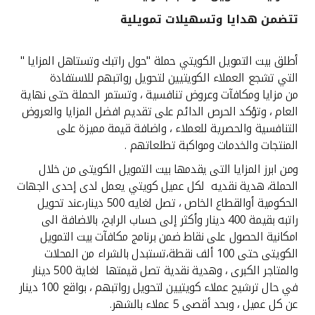
تتضمن هدايا وتسهيلات تمويلية
القنوات المصرفية
أطلق بيت التمويل الكويتي حملة "حول راتبك وتستاهل المزايا "
أدوات وخدمات
التي تشجع العملاء الكويتيين لتحويل رواتبهم للاستفادة
من مزايا ومكافآت وعروض تنافسية ، وتستمر الحملة حتى نهاية
خدمات ما بعد البيع
العام ، وتؤكد الحرص الدائم على تقديم افضل المزايا والعروض
التنافسية والحصرية للعملاء ، واضافة قيمة مميزة على
المنتجات والخدمات ومواكبة تطلعاتهم .
اتصل بنا
ومن ابرز المزايا التى يقدمها بيت التمويل الكويتى من خلال
الحملة، هدية نقديه لكل عميل كويتي يعمل لدى إحدى الجهات
مواقع الفروع وأجهزة الصرف الآلي
الحكومية أوالقطاع الخاص ، تصل لغايه 500 دينار،عند تحويل
راتبه بقيمة 400 دينار وأكثر إلى حساب الرابح، بالاضافة الى
ألمانيا
امكانية الحصول على نقاط ضمن برنامج مكافآت بيت التمويل
الكويتى حتى 100 ألف نقطة،تستبدل بالشراء من المحلات
والمتاجر الكبرى ، وهدية نقدية تصل قيمتها لغاية 500 دينار
ماليزيا
في حال ترشيح عملاء كويتيين لتحويل رواتبهم ، بواقع 100 دينار
عن كل عميل ، وبحد أقصى 5 عملاء بالشهر.