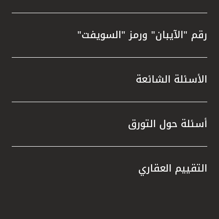
رقم "الآيبان" ورمز "السويفت"
الأسئلة الشائعة
أسئلة حول التورق
التقييم العقاري