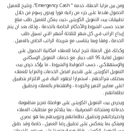
تركيا
ومن بين مزايا الحملة، خدمه " Emergency Cash”، وتتيح للعميل
الحصول مقدما على جزء من راتبه فورا وبدون رسوم من خلال
مصر
تطبيقات بيت التمويل الكويتى ،حيث يمكن للعميل طلب مبلغ
محدد حسب الشروط والأحكام الخاصة بالخدمة ، وذلك بعد ان يتم
إيداع الراتب في كل شهر للثلاثة أشهر التي تسبق طلب
المملكة المتحدة
الخدمة ، وفقا وبما يتناسب مع شريحة الراتب الخاص بالعميل .
مملكة البحرين
وكذلك فإن الحملة تتيح ايضا للعملاء امكانية الحصول على
تمويل لغاية 95 الف دينار، مع خدمات التمويل الإسكاني
والإستهلاكي ، حسب الضوابط والشروط ، ما يؤكد حرص بيت
التمويل الكويتى على تقديم افضل الخدمات والمزايا للعملاء
بمختلف شرائحهم ، استمرارا لجهود البنك فى الالتزام بتطبيق
اعلى معايير التميز والجودة ، والاهتمام بالعملاء وتحقيق
تطلعاتهم .
ويحرص بيت التمويل الكويتى على مواصلة تعزيز منظمومة
خدماته ومنتجاته المصرفية ، بما يتلائم مع متطلبات العملاء
واحتياجاتهم وتحقيق تطلعاتهم وتزويدهم بما هو عصري
ومبتكر، بما ينعكس على تحقيق رضا العميل ، خاصة وقد حقق
بيت التمويل الكويتى نقلة نوعية وتميزا على مستوى الخدمات