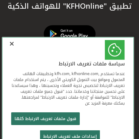
تطبيق "KFHOnline" للهواتف الذكية
سياسة ملفات تعريف الارتباط
عندما تستخدم ,kfh.com, kfhonline.com وتطبيقات الهاتف
المحمول ومواقع بيت التمويل الكويتي الأخرى ، يتم استخدام ملفات
تعريف الارتباط لتخصيص تجربة العملاء وتحسينها ، وهذا سيساعدنا
على تحسين منتجاتنا وخدماتنا. حدد "قبول جميع ملفات تعريف
الارتباط" للموافقة أو "إدارة ملفات تعريف الارتباط" لمراجعتها.
يمكنك معرفة المزيد عن
بيت التمويل الكويتي جميع الحقوق محفوظة © 2026
قبول ملفات تعريف الارتباط كلها
شروط وأحكام استخدام الموقع الإلكتروني
ملفات
إعدادات ملف تعريف الارتباط
تعريف الارتباط
بيان الخصوصية