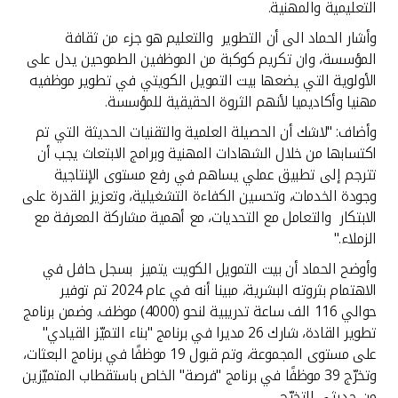
التعليمية والمهنية.
وأشار الحماد الى أن التطوير والتعليم هو جزء من ثقافة
المؤسسة، وان تكريم كوكبة من الموظفين الطموحين يدل على
الأولوية التي يضعها بيت التمويل الكويتي في تطوير موظفيه
مهنيا وأكاديميا لأنهم الثروة الحقيقية للمؤسسة.
وأضاف: "لاشك أن الحصيلة العلمية والتقنيات الحديثة التي تم
اكتسابها من خلال الشهادات المهنية وبرامج الابتعاث يجب أن
تترجم إلى تطبيق عملي يساهم في رفع مستوى الإنتاجية
وجودة الخدمات، وتحسين الكفاءة التشغيلية، وتعزيز القدرة على
الابتكار والتعامل مع التحديات، مع أهمية مشاركة المعرفة مع
الزملاء."
وأوضح الحماد أن بيت التمويل الكويت يتميز بسجل حافل في
الاهتمام بثروته البشرية، مبينا أنه في عام 2024 تم توفير
حوالي 116 الف ساعة تدريبية لنحو (4000) موظف. وضمن برنامج
تطوير القادة، شارك 26 مديرا في برنامج "بناء التميّز القيادي"
على مستوى المجموعة، وتم قبول 19 موظفًا في برنامج البعثات،
وتخرّج 39 موظفًا في برنامج "فرصة" الخاص باستقطاب المتميّزين
من حديثي التخرّج.