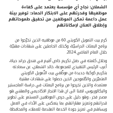
الشملان: نجاح أي مؤسسة يعتمد على كفاءة
القنوات المصرفية
موظفيها وقدرتهم على الابتكار الحماد: توفير بيئة
عمل داعمة تمكن الموظفين من تحقيق طموحاتهم
أدوات وخدمات
وإطلاق العنان لإمكاناتهم
خدمات ما بعد البيع
كرم بيت التمويل الكويتي 60 من موظفيه الذين تخرّجوا من
برنامج البعثات الدراسيّة، وكذلك الحاصلين على شهادات مهنيّة
خلال العام الماضي 2024.
اتصل بنا
وخلال كلمته في حفل تكريم خاص أقيم في فندق جراند حياة،
أعرب الرئيس التنفيذي للمجموعة، خالد الشملان، عن سعادته
مواقع الفروع وأجهزة الصرف الآلي
بتكريم كوكبة جديدة من موظّفي بيت التّمويل الكويتي
المتميّزين والطّموحين الذين حصلوا على شهادات مهنية
ألمانيا
معتمدة، والذين تخرجوا من برنامج البعثات في دراسة الماجستير
والبكالوريوس، لافتا الى ان هذا الانجاز الاكاديمي والمهني هو
مصدر فخر ، وهو دليل على حرص الموظفين المستمر على تطوير
ماليزيا
قدراتهم وتعزيز مهاراتهم، بما ينعكس على الأداء في العمل
ويساهم في تعزيز جودة الخدمة المقدمة للعملاء، والمحافظة