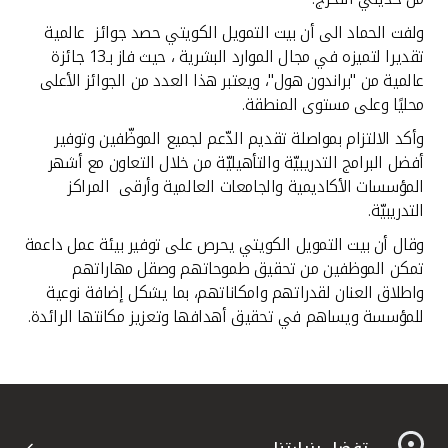
ولفت الحماد الى أن بيت التمويل الكويتي حصد جوائز عالمية
تقديرا لتميزه في مجال الموارد البشرية ، حيث فاز بـ13 جائزة
عالمية من "براندون هول"، ويعتبر هذا العدد من الجوائز الأعلى
محليًا وعلى مستوى المنطقة.
وأكد الالتزام بمواصلة تقديم الدّعم لجميع الموظّفين وتوفير
أفضل البرامج التدريبيّة والتأهيليّة من خلال التعاون مع أشهر
المؤسسات الأكاديمية والجامعات العالمية وأرقى المراكز
التدريبيّة.
وقال أن بيت التمويل الكويتي يحرص على توفير بيئة عمل داعمة
تمكن الموظفين من تحقيق طموحاتهم وصقل مهاراتهم
واطلاق العنان لقدراتهم وامكاناتهم، بما يشكل إضافة نوعية
للمؤسسة ويساهم في تحقيق أهدافها وتعزيز مكانتها الرائدة.