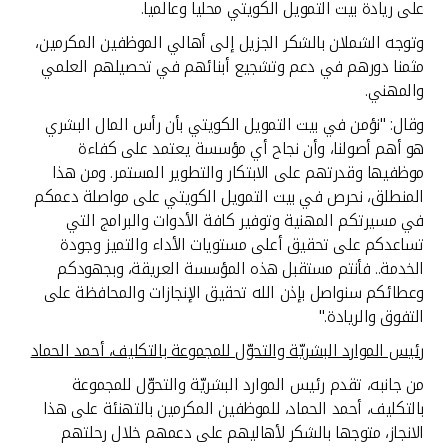
تركيا
على ريادة بيت التمويل الكويتي محليا وعالميا.
وتوجه الشملان بالشكر الجزيل إلى أهالي الموظفين المكرمين،
مصر
مثمنا دورهم في دعم وتشجيع أبنائهم في تحصيلهم العلمي
والمهني.
المملكة المتحدة
وقال: "نؤمن في بيت التمويل الكويتي بأن رأس المال البشري
هو أهم أصولنا، وأن نجاح أي مؤسسة يعتمد على كفاءة
مملكة البحرين
موظفيها وقدرتهم على الابتكار والتطوير المستمر. ومن هذا
المنطلق، نحرص في بيت التمويل الكويتي على مواصلة دعمكم
في مسيرتكم المهنية وتوفير كافة الأدوات والبرامج التي
تساعدكم على تحقيق أعلى مستويات الأداء والتميز وجودة
الخدمة.. فأنتم مستقبل هذه المؤسسة العريقة، وبجهودكم
وعطائكم سنواصل بإذن الله تحقيق الإنجازات والمحافظة على
التفوق والريادة."
رئيس الموارد البشريّة والتحوّل للمجموعة بالتكليف، أحمد الحماد
من جانبه، تقدم رئيس الموارد البشريّة والتحوّل للمجموعة
بالتكليف، أحمد الحماد، للموظفين المكرمين بالتهنئة على هذا
الانجاز، متوجها بالشكر لأهاليهم على دعمهم خلال رحلتهم