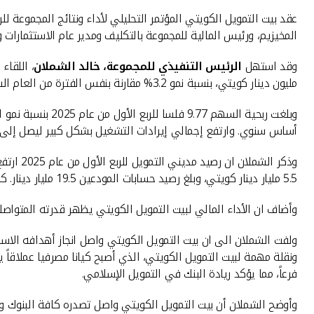
المخيزيم، ورئيس المالية للمجموعة بالتكليف ومدير عام الاستثمارات وا
وقد استهل
الرئيس التنفيذي للمجموعة، خالد الشملان
مليون دينار كويتي، بنسبة نمو 3.2% مقارنة بنفس الفترة من العام السابق.
أساس سنوي. وارتفع إجمالي إيرادات التشغيل بشكل كبير ليصل إلى 454.9 مليون دينار كويتي، بنسبة نمو بلغت 15.9 % مقارنة بالربع الأول من عام 2024
5.5 مليار دينار كويتي، وبلغ رصيد حسابات المودعين 19.5 مليار دينار. كما بلغ معدل كفاية رأس المال 19.38% متخطياً الحد المطلوب من الجهات الرقابية، مما يعكس قوة المركز المالي لبيت التمويل الكويتي.
وأضاف ان الأداء المالي لبيت التمويل الكويتي يظهر قدرته المتواص
ولفت الشملان الى ان بيت التمويل الكويتي واصل انجاز أهدافه الاست
فرعاً، مما يؤكد ريادة البنك في التمويل الإسلامي.