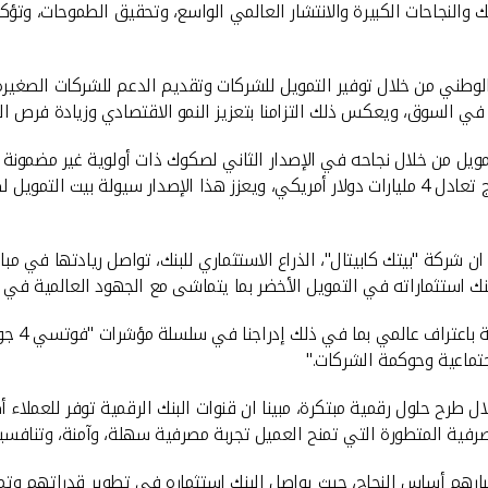
والنجاحات الكبيرة والانتشار العالمي الواسع، وتحقيق الطموحات، وتؤكد ا
لوطني من خلال توفير التمويل للشركات وتقديم الدعم للشركات الصغيرة و
في السوق، ويعكس ذلك التزامنا بتعزيز النمو الاقتصادي وزيادة فرص ال
تحت مظلة برنامج صكوك بيت التمويل الكويتي، بقيمة إجمالية للبرنامج تعادل 4 مليارات دولار أمريكي، و
 شركة "بيتك كابيتال"، الذراع الاستثماري للبنك، تواصل ريادتها في مباد
بارهم أساس النجاح، حيث يواصل البنك استثماره في تطوير قدراتهم وتمكي