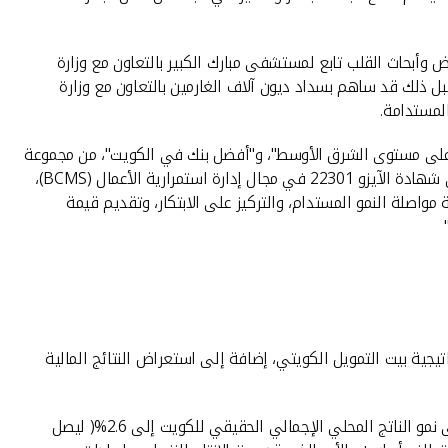
في مساهمته الأخيرة بمبلغ 15 مليون دينار لبناء وتجهيز مركز لأمراض وأبحاث القلب تابع لمستشفى مبارك الكبير بالتعاون مع وزارة
ة، وكان قبل ذلك قد ساهم بسداد ديون آلاف الغارمين بالتعاون مع وزارة
وائز: "أفضل بنك إسلامي على مستوى الشرق الأوسط"، و"أفضل بنك في الكويت"، من مجموعة
"إيميا فاينانس" العالمية. وتعكس هذه الجوائز التزامنا الراسخ بالتميز والاستدامة وريادتنا في القطاع المصرفي. كما نال بيت التمويل الكويتي شهادة الآيزو 22301 في مجال إدارة استمرارية الأعمال (BCMS)،
مواصلة النمو المستدام، والتركيز على الابتكار، وتقديم قيمة
تيجية بيت التمويل الكويتي، إضافة إلى استعراض النتائج المالية
وقال المخيزيم: "على الرغم من عدم اليقين الذي يشهده العالم، إلا أن الاقتصاد الكويتي لا يزال مرناً. ويتوقع صندوق النقد الدولي أن يتعافى نمو الناتج المحلي الإجمالي الحقيقي للكويت إلى 2.6%( ليصل