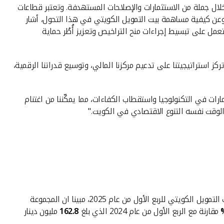
2 تقدماً ملحوظاً في خفض الاعتماد على النفط من خلال جملة من الاستثمارات والإصلاحات المستهدفة. وتعتبر قطاعات
د. وعن كيفية مساهمة بيت التمويل الكويتي في هذا التحول، أشار
تعمل على تبسيط إجراءات منح التراخيص وتعزيز أُطُر حماية
البداية هذا العام ممتازة انطلاقاً من الأداء القوي الذي حققناه في 2024. وفي هذا الصدد، تركز استراتيجيتنا على تدعيم مركزنا المالي، وتوسيع قدراتنا الرقمية،
ارات في التكنولوجيا واستقطاب الكفاءات، مما يمكّننا من اغتنام
الوقت نفسه التنوع الاقتصادي في الكويت."
من جهته، استعرض رئيس المالية للمجموعة بالتكليف ومدير عام الاستثمارات والتخطيط والتقارير، يامين عبدالستار، الأداء المالي لمجموعة بيت التمويل الكويتي للربع الأول من عام 2025، مبينا ان المجموعة
مقارنة مع الربع الأول من عام 2024 الذي بلغ
162.8
مليون دينار