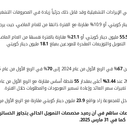
لي الإيرادات التشغيلية وقد قابل ذلك جزئياً زيادة في المصروفات التشغ
ذاتها من للعام الماضي، حيث يرجع ذلك بشكل رئيسي إلى الزيادة في معدل العائد.
55.
مليون دينار كويتي، أو
21.1
% مقارنة بالفترة نفسها من العام الما
التمويل والتوزيعات المقدرة للمودعين بمبلغ
18.1
مليون دينار كويتي.
من
67
% في الربع الأول من عام 2024 إلى
70
% في الربع الأول من عام 2025 بسبب زيادة صافي إيرادات التمويل.
3.44%
أعلى بمقدار
55
نقطة أساس مقارنة مع الربع الأول من عام 2024. وتحسن متوسط العائد بمقد
غيرات سعر العائد وإعادة تسعير الموجودات والمطلوبات خلال الفترة.
خل للمجموعة زاد بواقع
23.9
مليون دينار كويتي مقارنة مع الربع الأول من عام
صات ساهم في أن رصيد مخصصات التمويل الحالي يتجاوز الخسائر ا