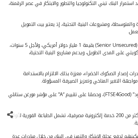
ستمرار البنك تبني التكنولوجيا والتطور والابتكار في عصر الرقمنة،
المتوسطة، ومشروعات البنية التحتية، إذ يعتبر بيت التمويل
عمل.
وأضاف الشملان ان بيت التمويل الكويتي سعى إلى تنويع مصادر التمويل من خلال نجاحه في الإصدار الثاني لصكوك ذات أولوية غير مضمونة (Senior Unsecured) بقيمة 1 مليار دولار أمريكي، ولأجل 5 سنوات،
يعزز هذا الإصدار سيولة بيت التمويل لكويتي على المدى الطويل، ويدعم مشاريع البنية التحتية،
رات إصدار الصكوك الخضراء، معززة بذلك الالتزام بالاستدامة
وقال الشملان: "في السياق ذاته، حظيت جهودنا في مجال الاستدامة باعتراف عالمي بما في ذلك إدراجنا في سلسلة مؤشرات "فوتسي 4 جود" (FTSE4Good)، وحصلنا على تقييم “A" على مؤشر مورغن ستانلي
وأشار الى ان بيت التمويل الكويتي يواصل تعزيز تجربة العملاء من خلال طرح حلول رقمية مبتكرة، مبينا ان قنوات البنك الرقمية توفر للعملاء أكثر من 200 خدمة إلكترونية مصرفية، تشمل الطباعة الفورية لأنواع
نهم لدفع عجلة الابتكار والتميز في البنك من خلال مبادرات عدة