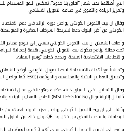
التي أطلقها تحت شعار "آفاق بلا حدود"، تعكس النمو المستدام للبنك 
وتعزيز الريادة والتفوق في صناعة التمويل الاسلامي.
وقال ان بيت التمويل الكويتي يواصل دوره الرائد في دعم الاقتصاد ا
الكويتي من أكبر البنوك دعما لشريحة الشركات الصغيرة والمتوسطة 
والقطاعات الاقتصادية المنتجة، ويدعم خطط توسع العملاء.
وتماشياً مع أهداف الاستدامة لبيت التمويل الكويتي، أوضح الشملان ان
وتطبيق المعايير البيئية والمجتمعية والحوكمة ((ESG. كما يواصل البنك استثماراته في التمويل الأخضر بما يتماشى مع الجهود العالمية في مواجهة التغير المناخي وتعزيز الصيرفة المسؤولة.
كابيتال إنترناشيونال (MSCI ESG Index) الخاص بالمعايير البيئية والاجتماعية وحوكمة الشركات."
البطاقات والسحب النقدي من خلال رمز QR، وغير ذلك من الحلول المصرفية المتطورة التي تمنح العميل تجربة مصرفية سهلة، وآمنة، وتنافسية.
ولفت الى ان بيت التمويل الكويتي يولي أهمية كبيرة لموظفيه، باعت