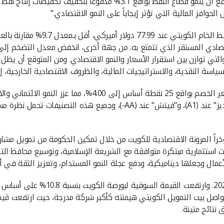
إلى 40.7 مليارات دينار كويتي بالأسعار الثابتة، في 2025). ومن المتوقع أن ينم
وأضاف المخيزيم: "في نهاية شهر مار
والتي توازن بين استقرار الأسعار والنمو الاقتصادي. ومن المتوقع أن يظ
اسة النقدية، والاستراتيجيات المالية، والظروف الاقتصادية الخارجية، إض
وأوضح المخيزيم ان بنك الكويت المركزي خفض في سبتمبر 2024، س
الكويت بتصنيفات ائتمانية قوية من "ستاندرد آند بورز" عند (A+)، و"موديز" عند (1
ؤخراً المرونة الاقتصادية للكويت من خلال تمكين الحكومة من تمويل مشاري
ات استثمارية مبتكرة متوافقة مع الشريعة الإسلامية، وتوسيع محافظ التمو
أعمال وجعلها ديناميكية، ودفع عجلة النمو المستدام، وتعزيز الثقة في أس
نتائج متينة.