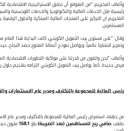
رئيسية مثل الخدمات المالية والتكنولوجيا والخدمات اللوجستية والسي
المخيزيم ان التركيز على المنتجات المالية المبتكرة والحلول الرقمي
المستثمرين.
وتعزيز انتشارنا عالمياً. ويواصل نموذج أعمالنا المتنوع حصد النجاح، ح
وأضاف: "نحن واثقون من قدرتنا على مواكبة التطورات الاقتصادية المتس
فرص جديدة. كما يواصل بيت التمويل الكويتي التزامه بتقديم حلول ر
رئيس المالية للمجموعة بالتكليف ومدير عام الاستثمارات والت
حققت
صافي ربح للمساهمين (بعد الضريبة)
بلغ
168.1
مليون دينا
كويتي
.