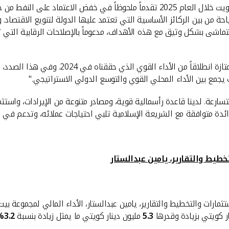
وأضاف المخيزيم: "من المتوقع أن تحقق الاستراتيجية الاقتصادية للكويت خلال العام 025
احة من بين الركائز الأساسية التي تعتمد عليها الدولة لتنويع الاقتصا
ة يتماشى بشكل وثيق مع هذه الأهداف، مدعوماً بالإصلاحات الرقابية التي 
وقال: "على مستوى بيت التمويل الكويتي، كانت 
يث يجمع بين الأداء المحلي القوي والتوسع الدولي الاستراتيجي."
ارعة. لدينا قاعدة رأسمالية قوية، ومصادر متنوعة من الإيرادات، واستثم
ائدة متوافقة مع الشريعة الإسلامية تلبي احتياجات عملائه، وتدعم في 
خطيط والتقارير، يامين عبدالستار
ر كويتي بزيادة وقدرها
5.3
مليون دينار كويتي ما يمثل زيادة بنسبة
3.2%