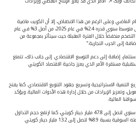
و قطاع النفط بواقع 3.1% مدفوعاً بتخفيف تخفيضات إنتاج نفط تحالف أوبك +، الأمر الذي قد يعزز الإنتاج النفطي وإيرادات
س 2025، أغلق سعر برميل النفط الخام الكويتي عند 77.99 دولار أميركي، أقل بـمعدل 9.7% مقارنة بالعام الماضي. وعلى الرغم من هذا الانخفاض، إلا أن الكويت ماضية
قُدُماً في خططها لتنويع اقتصادها الأمر الذي يعزز من الأساس الاقتصادي المستقر الذي تتمتع به. من جهة أخرى، انخفض معدل التضخم إلى متوسط ​​سنوي قدره 2.4% في عام 2025، من أصل 3% في عام
ل التضخم منخفضاً خلال الفترة المقبلة حيث سيتأثر بمجموعة من
افة إلى الحرب التجارية."
عر الخصم بواقع 25 نقطة أساس إلى 4.00%، مما عزز النمو الائتماني والاستثمار، إضافة إلى دعم التوسع الاقتصادي. إلى جانب ذلك، تتمتع
A)، و"فيتش" عند (AA-)، وجميع هذه التصنيفات تحمل نظرة مستقبلية مستقرة الأمر الذي يعزز جاذبية الاقتصاد الكويتي
ع التنمية الاستراتيجية وتسريع جهود التنويع الاقتصادي. كما يفتح
يل، وتعزيز الإيرادات من خلال إدارة هذه الأدوات المالية. ويؤكد
واقنا المالية.
وأشار الى أن سوق المال شهد أداءً قوياً خلال الربع الأول من عام 2025. وارتفعت القيمة السوقية لبورصة الكويت بنسبة 10.8% على أساس سنوي لتصل إلى 47.8 مليار دينار كويتي، كما ارتفع حجم التداول
بنسبة 69.3% ليصل إلى 24.3 مليار سهم. وفي هذا السوق النشط، يواصل بيت التمويل الكويتي هيمنته كأكبر شركة مدرجة، حيث ارتفعت قيمته السوقية بنسبة 8.9% لتصل إلى 13.2 مليار دينار كويتي.