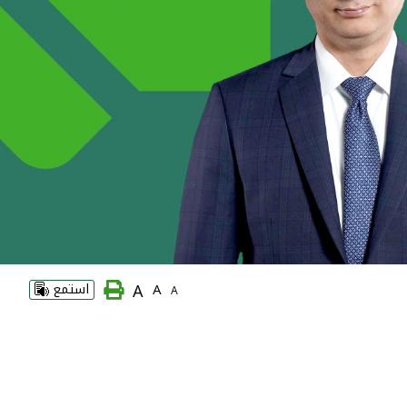
A
A
استمع
A