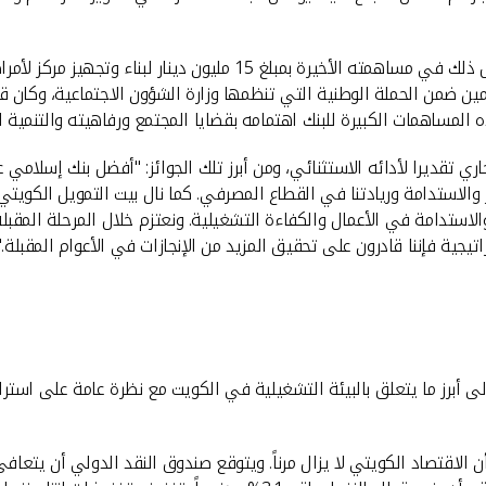
على صعيد آخر، يواصل البنك ريادته في المسؤولية الاجتماعية، وتمثل ذلك 
سداد مديونيات الغارمين ضمن الحملة الوطنية التي تنظمها وزارة الشؤون الاجتماعي
يل الكويتي حوالي 15 جائزة في العام الجاري تقديرا لأدائه الاستثنائي، ومن أبرز تلك الج
استدامة في الأعمال والكفاءة التشغيلية. ونعتزم خلال المرحلة المقبلة 
يجية فإننا قادرون على تحقيق المزيد من الإنجازات في الأعوام المقبلة."
ى أبرز ما يتعلق بالبيئة التشغيلية في الكويت مع نظرة عامة على استرا