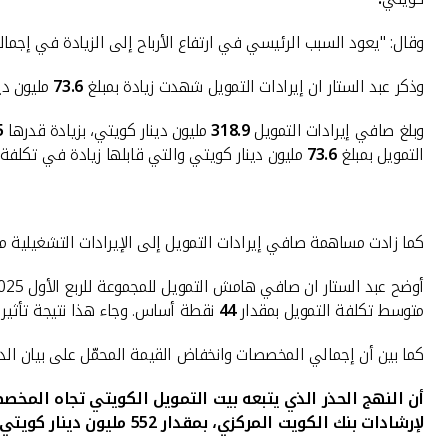
وقال: "يعود السبب الرئيسي في ارتفاع الأرباح إلى الزيادة في إجما
وذكر عبد الستار ان إيرادات التمويل شهدت زيادة بمبلغ
73.6
مليون دينار كويتي، أو 10.9% مقارنة مع الفترة 
وبلغ صافي إيرادات التمويل
318.9
مليون دينار كويتي، بزيادة قدرها
5
التمويل بمبلغ
73.6
مليون دينار كويتي والتي قابلها زيادة في تكلفة 
كما زادت مساهمة صافي إيرادات التمويل إلى الإيرادات التشغيلية 
أوضح عبد الستار ان صافي هامش التمويل للمجموعة للربع الأول 2025 عند
متوسط تكلفة التمويل بمقدار
44
نقطة أساس. وجاء هذا نتيجة تأثير ت
كما بين أن إجمالي المخصصات وانخفاض القيمة المحمّل على بيان الد
أن النهج الحذر الذي يتبعه بيت التمويل الكويتي تجاه المخص
لإرشادات بنك الكويت المركزي، بمقدار 552 مليون دينار كويتي كما في 31 مارس 2025.