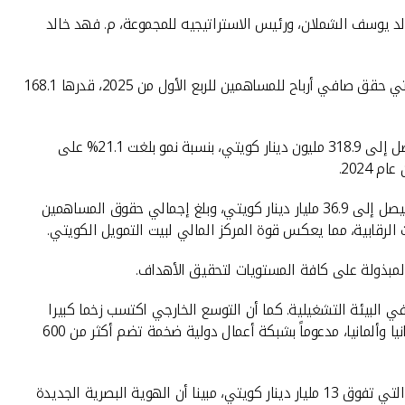
 2025، بمشاركة كل من الرئيس التنفيذي للمجموعة، خالد يوسف الشملان، ورئيس الاستراتيجيه للمجموعة، م. فهد خالد
، اللقاء بتسليط الضوء على الأداء المالي للبنك، مشيرا إلى أن بيت التمويل الكويتي حقق صافي أرباح للمساهمين للربع الأول من 2025، قدرها 168.1
وبلغت ربحية السهم 9.77 فلسا للربع الأول من عام 2025 بنسبة نمو 3.1% مقارنة بالربع الأول من عام 2024. وارتفع صافي إيرادات التمويل ليصل إلى 318.9 مليون دينار كويتي، بنسبة نمو بلغت 21.1% على
وذكر الشملان ان رصيد مديني التمويل للربع الأول من عام 2025 ارتفع ليصل الى 19.3 مليار دينار كويتي، كما ارتفع رصيد إجمالي الموجودات ليصل إلى 36.9 مليار دينار كويتي، وبلغ إجمالي حقوق المساهمين
المبذولة على كافة المستويات لتحقيق الأهداف.
 البيئة التشغيلية. كما أن التوسع الخارجي اكتسب زخما كبيرا
ونقلة مهمة لبيت التمويل الكويتي، الذي أصبح كيانا مصرفيا عملاقاً يتواجد في 8 دول حول العالم أبرزها الكويت والبحرين ومصر وتركيا وبريطانيا وألمانيا، مدعوماً بشبكة أعمال دولية ضخمة تضم أكثر من 600
وأوضح الشملان أن بيت التمويل الكويتي واصل تصدره كافة البنوك والشركات الكويتية المدرجة في بورصة الكويت من حيث القيمة السوقية التي تفوق 13 مليار دينار كويتي، مبينا أن الهوية البصرية الجديدة