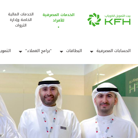
الخدمات المالية
الخدمات المصرفية
الخاصة وإدارة
للأفراد
الثروات
الحسابات المصرفية
البطاقات
"برامج العملاء"
التموي