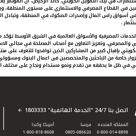
ستثمارات في بيت التمويل الكويتي، خالد الرخيص، ان المؤتمر يعتب
صين في القطاع المصرفي والاستثماري على مستوى المنطقة، ويو
 في أسواق راس المال وإصدرات الصكوك في المنطقة، وتبادل الآ
تثمار
.
خدمات المصرفية والأسواق العالمية في الشرق الأوسط تؤكد مكا
والمصرفي، وتعزيز التعاون مع أصحاب المصلحة في مجالي الاستثم
ويتي بإقبال كبير من المشاركين الذين توافدوا للتعرف على من
زوار خاصة من الباحثين والمتخصصين فى اعمال البنوك ومسؤولي 
كويتي في ظل ما يحققه من تقدم ونمو مستدام ونجاح على مختلف ا
اتصل بنا 24/7 "الخدمة الهاتفية" 1803333
المملكة المتحدة
فرنسا
أمريكا وكندا
1-800-818-8608
0805-086620
0-800-014-8898