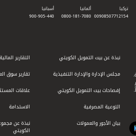
تركيا
ألمانيا
أسبانيا
900-905-440
0800-181-7080
00908507712154​
نبذة عن بيت التمويل الكويتي
التقارير المالية
مجلس الإدارة والإدارة التنفيذية
تقارير سوق الع
.
ليوم
إفصاحات بيت التمويل الكويتي
علاقات المستث
التوعية المصرفية
الاستدامة
بيان الأجور والعمولات
نبذة عن مجموع
الكويتي