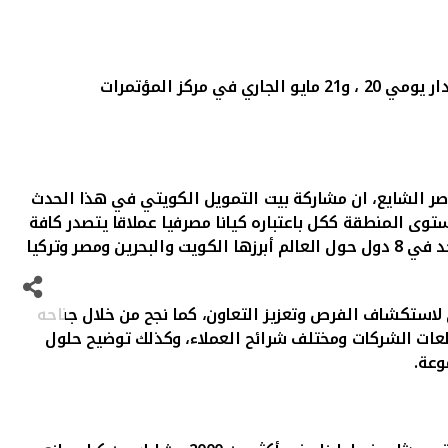
مدار يومي 20 ، و21 مايو الجاري في مركز المؤتمرات
ر الشايع، ان مشاركة بيت التمويل الكويتي في هذا الحدث
توى المنطقة ككل باعتباره كيانا مصرفيا عملاقا يتصدر كافة
البنوك والشركات الكويتية المدرجة في بورصة الكويت من حيث القيمة السوقية التي تتجاوز 13 مليار دينار كويتي حالياً، ويتواجد في 8 دول حول العالم أبرزها الكويت والبحرين ومصر وتركيا
 لاستكشاف الفرص وتعزيز التعاون، كما نجح من خلال جناحه
لعات الشركات ومختلف شرائح العملاء، وكذلك توضيح حلول
وعة.