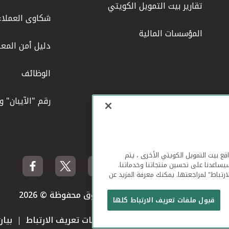
تقارير بيت التمويل الكويتي
شكاوى العملاء
المؤسسات المالية
دليل أمن المعل
الوظائف
رقم "الآيبان" 
لهاتف المحمول ومواقع بيت التمويل الكويتي الأخرى ، يتم
يساعدنا على تحسين منتجاتنا وخدماتنا.
ارتباط" لمراجعتها. يمكنك معرفة المزيد عن
بيت التمويل الكويتي جميع الحقوق محفوظة © 2026
قبول ملفات تعريف الارتباط كلها
 استخدام الموقع الإلكتروني
ملفات تعريف الارتباط
بيا