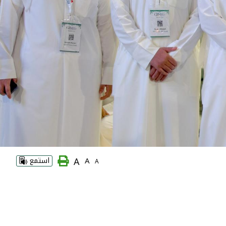
A
A
استمع
A