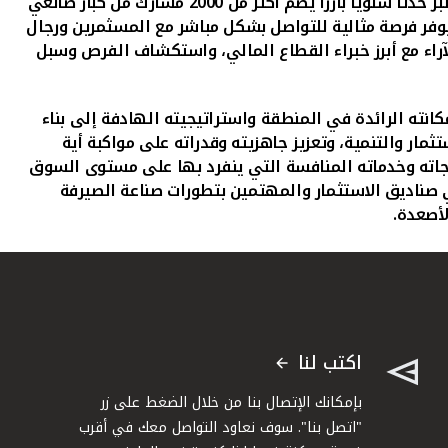
ر حدثا سنويا بارزا يضم أكثر من
2000
مشارك من كبار صانعي
فر فرصة مثالية للتواصل بشكل مباشر مع المسثمرين ورجال
راء مع أبرز خبراء القطاع المالي، واستكشاف الفرص وسبل
نته الرائدة في المنطقة واستراتيجيته الهادفة إلى بناء
ار والتنمية، وتعزيز جاهزيته وقدراته على مواكبة أية
تجاته وخدماته المنافسة التي ينفرد بها على مستوى السوق
صناديق الاستثمار والمهتمين بتطورات صناعة الصيرفة
لأصعدة.
اكتب لنا
بإمكانك الإتصال بنا من خلال الضغط على زر
"اتصل بنا". سوف نعاود التواصل معك في أقرب