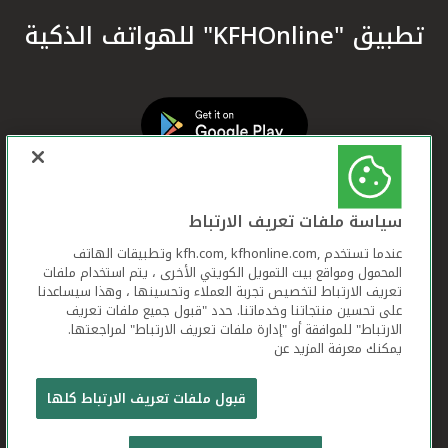
تطبيق "KFHOnline" للهواتف الذكية
سياسة ملفات تعريف الارتباط
عندما تستخدم ,kfh.com, kfhonline.com وتطبيقات الهاتف
المحمول ومواقع بيت التمويل الكويتي الأخرى ، يتم استخدام ملفات
تعريف الارتباط لتخصيص تجربة العملاء وتحسينها ، وهذا سيساعدنا
على تحسين منتجاتنا وخدماتنا. حدد "قبول جميع ملفات تعريف
الارتباط" للموافقة أو "إدارة ملفات تعريف الارتباط" لمراجعتها.
يمكنك معرفة المزيد عن
بيت التمويل الكويتي جميع الحقوق محفوظة © 2026
قبول ملفات تعريف الارتباط كلها
شروط وأحكام استخدام الموقع الإلكتروني
ملفات