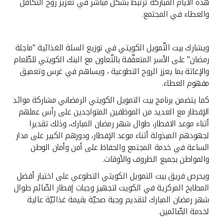
تركيا
هذه الايام المباركة ترتبط بشكل مباشر في تعزيز روح التكافل
والعطاء في المجتمع.
مصر
ويشارك بيت التّمويل الكويتي في توزيع السلة الغذائية "ماجلة
المملكة المتحدة
رمضان" على الأسر المتعفّفة بالتّعاون مع البنك الكويتي للطّعام
والإغاثة بما يعزز الروح التطوعية ، ويساهم في غرس وتعميق
مفهوم العطاء.
مملكة البحرين
كما يتضمن برنامج بيت التمويل الكويتي الرمضاني مشاركة موائد
الإفطار مع العديد من الموظفين المتواجدين على رأس عملهم
أثناء موعد الافطار، طوال شهر رمضان المبارك، وذلك تقديرا
لجهودهم المبذولة أثناء موعد الإفطار، ودورهم الكبير على مدار
الساعة في خدمة المجتمع والحفاظ على أمن وأمان الوطن
والمواطن بجميع الظروف والأوقات.
ويحرص فريق بيت التمويل الكويتي التطوعي على اختيار أفضل
المطابخ المركزية في الكويت لتجهيز وجبات إفطار الصّائم طوال
شهر رمضان المبارك لتقديم وجبة صحيّة بقيمة غذائيّة عالية
لخدمة الصّائمين.