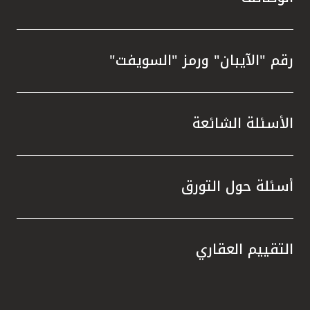
رقم "الآيبان" ورمز "السويفت"
الأسئلة الشائعة
أسئلة حول التورق
التقييم العقاري