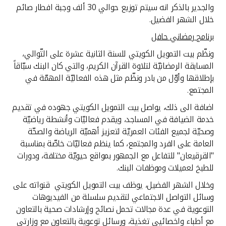
والجدير بالذكر انه سيتم توزيع حوالي 30 ألف وجبة افطار صائم
خلال الشهر الفضيل.
برنامج رمضاني حافل
ونظّم بيت التمويل الكويتي للسنة الثانية عشرة على التّوالي،
المسابقة الرمضانيّة لتلاوة القرآن الكريم، والتي كان البنك سبّاقاً
بإطلاقها وأوّل من بادر ونظّم مثل هذه الفعاليّة المهمّة في
المجتمع.
اضافة الى ذلك، يواصل بيت التمويل الكويتي جهوده في تقديم
خدمة الضيافة في المساجد، ويقدم فعاليّات وأنشطة رياضيّة
وصحيّة لجميع الفئات العمريّة لتعزيز أهميّة الرياضة والصحّة
العامة على الفرد والمجتمع، كما ينظم فعاليّات خاصّة بمناسبة
"القرقيعان" للتفاعل مع الجمهور بمواقع حيويّة مختلفة، ودورات
للطبخ لعميلات وموظفات البنك.
وخلال الشهر الفضيل، يوظف بيت التمويل الكويتي قنواته على
وسائل التواصل الاجتماعي لتقديم سلسلة من الفيديوهات
التوعوية في عدة مجالات تحمل نصائح وإرشادات صحية بالتعاون
مع أطباء واخصائيي تغذية، ورسائل توعوية بالتعاون مع وزارتي