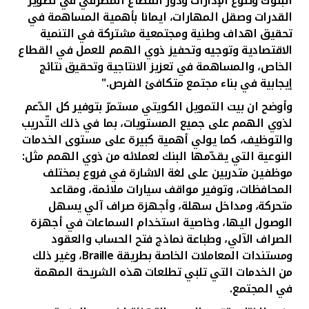
البنوك وتنوع الإدارات ودور القطاع المصرفي في تطوير
القدرات وصقل المهارات، ايمانا بأهمية المساهمة في
تحقيق اهداف وطنية ومجتمعية مشتركة في التنمية
الاقتصادية وتوجيه وتحفيز ذوي الهمم للعمل في القطاع
الخاص، والمساهمة في تعزيز الانتاجية وتحقيق نتائج
إيجابية في بناء مجتمع متكافئ الفرص."
وأوضح ان بيت التمويل الكويتي مستمرّ بتوفير كل الدّعم
لذوي الهمم على جميع المستويات، بما في ذلك التّدريب
والتوظيف، كما يولي أهمية كبيرة على مستوى الخدمات
النوعية التي يقدّمها البنك لعملائه من ذوي الهمم مثل:
موظفين متدربين على لغة الاشارة في فروع بمختلف
المحافظات، وتوفير مواقف سيارات ملائمة، ومقاعد
متحركة، ومداخل سهلة، وأجهزة صراف آلي يسهل
الوصول اليها، وخاصية استخدام السماعات في أجهزة
الصراف الآلي، وطباعة نماذج فتح الحساب والعقود
ومستندات المعاملات الخاصة بطريقة
Braille
،
وغير ذلك
من الخدمات التي تلبي تطلعات هذه الشريحة المهمة
في المجتمع.