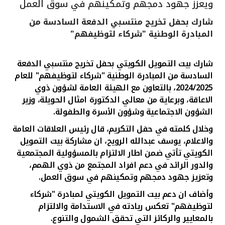
ويعزز جهود دمجهم وتمكينهم في سوق العمل
القنوات المصرفية
شارك بحفل تخريج منتسبي الدفعة السادسة من
المبادرة الوطنية "شركاء لتوظيفهم"
أدوات وخدمات
شارك بيت التمويل الكويتي بحفل تخريج منتسبي الدفعة
خدمات ما بعد البيع
السادسة من المبادرة الوطنية "شركاء لتوظيفهم" للعام
2024/2025، بالتعاون مع الهيئة العامة لشؤون ذوي
الاعاقة، وبرعاية من
معالي الدكتورة امثال الحويلة، وزير
الشؤون الاجتماعية وشؤون الأسرة والطفولة.
اتصل بنا
وخلال كلمته في حفل التكريم، قال رئيس العلاقات العامة
والاعلام، يوسف عبدالله الرويح، ان
مشاركة بيت التمويل
مواقع الفروع وأجهزة الصرف الآلي
الكويتي تأتي ضمن اطار الالتزام بالمسؤولية المجتمعية
والدور الرائد في دعم افراد المجتمع من ذوي الهمم،
ألمانيا
وتعزيز جهود دمجهم وتمكينهم في سوق العمل.
وأضاف ان دعم بيت التمويل الكويتي لمبادرة "شركاء
ماليزيا
لتوظيفهم" تعكس ريادته في الاستدامة والالتزام
بالمعايير والركائز التي تحقق الشمول والتنوع.