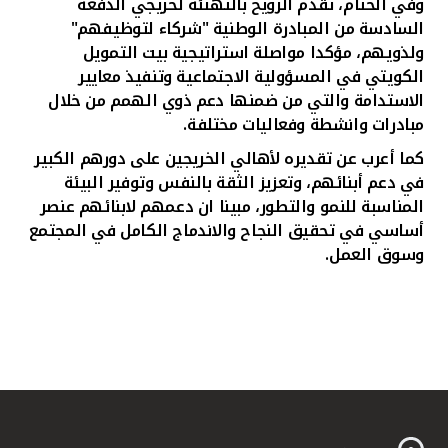
وفي الختام، تقدم الرويح بالتهنئة
لخريجي الدفعة
السادسة من المبادرة الوطنية "شركاء لتوظيفهم"
ولذويهم
، مؤكدا مواصلة استراتيجية بيت التمويل
الكويتي في المسؤولية الاجتماعية وتنفيذ معايير
الاستدامة والتي من ضمنها دعم ذوي الهمم من خلال
مبادرات وانشطة وفعاليات مختلفة.
كما أعرب عن تقديره لأهالي الخريجين على دورهم الكبير
في دعم أبنائهم، وتعزيز الثقة بالنفس وتوفير البيئة
المناسبة للنمو والتطور، مبينا ان دعمهم لابنائهم عنصر
أساسي في تحقيق النجاح والاندماج الكامل في المجتمع
وسوق العمل.