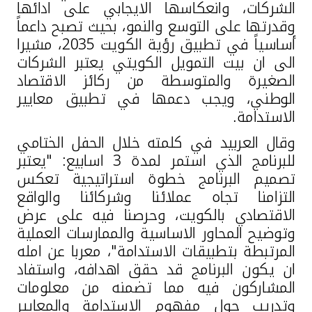
تركيا
الشركات، وانعكاسها الايجابي على ادائها
وقدرتها على التوسع والنمو، بحيث تصبح داعماً
مصر
أساسياً في تطبيق رؤية الكويت 2035، مشيرا
الى ان بيت التمويل الكويتي يعتبر الشركات
الصغيرة والمتوسطة من ركائز الاقتصاد
المملكة المتحدة
الوطني، ويجب دعمها في تطبيق معايير
الاستدامة.
مملكة البحرين
وقال العربيد في كلمته خلال الحفل الختامي
للبرنامج الذي استمر لمدة 3 اسابيع: "يعتبر
تصميم البرنامج خطوة استراتيجية تعكس
التزامنا تجاه عملائنا وشركائنا والواقع
الاقتصادي بالكويت، وحرصنا فيه على عرض
وتوضيح المحاور الاساسية والممارسات العملية
المرتبطة بتطبيقات الاستدامة"، معربا عن امله
ان يكون البرنامج قد حقق اهدافه، واستفاد
المشاركون فيه مما تضمنه من معلومات
وتدريب حول مفهوم الاستدامة والمعايير