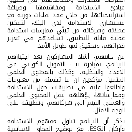
مبادئ الاستدامة ومفاهيمها وصياغة
استراتيجياتها، من خلال عقد لقاءات دورية مع
مستشاري الاستدامة لدى البنك، لتمكين
عملائه وشركائه من تبنّي ممارسات استدامة
عملية قابلة للتطبيق، تساعدهم في تعزيز
قدراتهم، وتحقيق نمو طويل الأمد.
من جانبهم، أشاد المشاركون بعد اجتيازهم
البرنامج، بمبادرة بيت التمويل الكويتي في
الاعداد والتنظيم، وكذلك بالمحتوى العلمي
المتميز، مؤكدين ان ما تضمنه من معلومات
واطلعوا عليه من تطبيقات حول الاستدامة
وممارساتها، يؤهلهم لنقل المحتوى العلمي
والعملي القيم الى شركاتهم، وتطبيقه على
الوجه الامثل.
يذكر أن البرنامج تناول مفهوم الاستدامة
وأركان الـ
ESG
، مع توضيح المحاور الاساسية