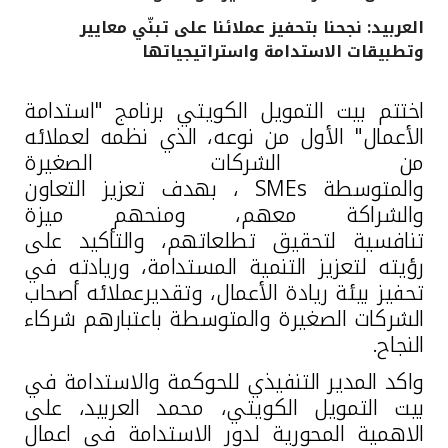
العربيد: نجحنا بتحفيز عملائنا على تبنّي معايير
القنوات المصرفية
وتطبيقات الاستدامة واستراتيجياتها
أدوات وخدمات
اختتم بيت التمويل الكويتي برنامج "استدامة
الأعمال" الأول من نوعه، الذي نظمه لعملائه
خدمات ما بعد البيع
من الشركات الصغيرة
والمتوسطة
SMEs
، بهدف تعزيز التعاون
والشراكة معهم،
ومنحهم ميزة
اتصل بنا
تنافسية
لتحقيق تطلعاتهم، والتأكيد على
رؤيته لتعزيز التنمية المستدامة، وريادته في
مواقع الفروع وأجهزة الصرف الآلي
تحفيز بيئة ريادة الأعمال، وتقديرعملائه أصحاب
الشركات الصغيرة
والمتوسطة با
عتبارهم شركاء
ألمانيا
النجاح.
واكد المدير التنفيذي للحوكمة والاستدامة في
ماليزيا
بيت التمويل الكويتي، محمد العربيد، على
الاهمية المحورية لدور الاستدامة في اعمال