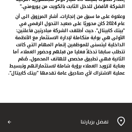
الشركة الأفضل للدخل الثابت بالكويت
من يورومني.
"
وعلاوة على ما سبق من إنجازات، أشار المرزوق الى أن
عام 2024 كان محوريًا على صعيد التحول الرقمي في
"بيتك كابيتال". حيث أطلقت الشركة مبادرتين فاعلتين:
الأولى هي بوابة متكاملة لإدارة الاستثمار مع الأنظمة
الداخلية ليتسنى للموظفين إتمام المهام التي كانت
تتطلب سابقا تدخلاً فعليا من قبلهم وحضور العملاء. أما
الثانية فهي تطبيق مخصص للهاتف المحمول، صُمّم
بعناية لتزويد العملاء برؤية شاملة لاستثماراتهم وتبسيط
عملية الاشتراك لأي صناديق عامة تقدمها "بيتك كابيتال".
تفضل بزيارتنا