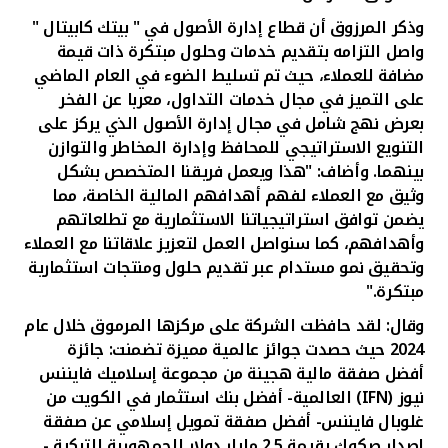
وذكر المرزوق أن
قطاع إدارة الأصول في " بيتك كابيتال "
واصل التزامه بتقديم خدمات وحلول مبتكرة ذات قيمة
مضافة للعملاء، حيث تم تسليط الضوء في العام الماضي
على التميز في مجال خدمات التداول، معربا عن الفخر
بعرض نهج شامل في مجال إدارة الأصول الذي يركز على
التنويع الاستراتيجي للمحافظ وإدارة المخاطر والتوازن
بينهما. وأضاف: "هذا ويعمل فريقنا المتخصص بشكل
وثيق مع العملاء لفهم أهدافهم المالية الخاصة، مما
يضمن توافق استراتيجياتنا الاستثمارية مع تطلعاتهم
وأهدافهم، كما سنواصل العمل لتعزيز علاقاتنا مع العملاء
وتحقيق نمو مستدام عبر تقديم حلول ومنتجات استثمارية
مبتكرة."
وقال: لقد حافظت الشركة على مركزها المرموق خلال عام
2024 حيث حصدت جوائز عالمية مميزة تضمنت: جائزة
أفضل صفقة مالية هجينة من مجموعة إسلاميك فايننس
نيوز
(IFN)
العالمية- أفضل بنك استثمار في الكويت من
غلوبال فايننس- أفضل صفقة تمويل إسلامي عن صفقة
إصدار صكوك بقيمة 2.5 مليار دولار للجمهورية التركية -