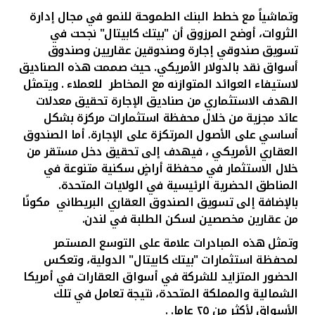
تركيا
وتماشياً مع خطط البنك الطموحة للنمو في مجال إدارة
الثروات، أوضح المرزوق أن "بيتك كابيتال" نجحت في
مصر
تسويق صندوقي إجارة وصندوقين عقاريين وصندوق
أسواق نقد بالدولار الأمريكي. حيث صممت هذه الصناديق
المملكة المتحدة
لاستيفاء العوائد المتوازنه مع المخاطر للعملاء . ويتمثل
الهدف الاستثماري من صناديق الإجارة تحقيق معدلات
عائد مجزية من خلال محفظة استثمارات مركزة بشكل
مملكة البحرين
أساسي على الأصول المرتكزة على الإجارة. أما الصندوق
العقاري الأمريكي ، فيهدف إلى تحقيق دخل مستقر من
خلال الاستثمار في محفظة أراضٍ سكنية متنوعة في
المناطق الحضرية الرئيسية في الولايات المتحدة.
بالإضافة إلى تسويق الصندوق العقاري البريطاني مكونًا
من عقارين مخصصين لسكن الطلبة في لندن.
وتمثل هذه المبادرات علامة على التوسع المستمر
لمحفظة استثمارات "بيتك كابيتال" الدولية، وتعكس
الحضور المتزايد للشركة في أسواق العقارات في أمريكا
الشمالية والمملكة المتحدة، نتيجة تعامل في تلك
الأسواق لأكثر من ٢٥ عاما. .