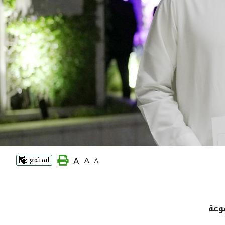
A
A
استمع
A
وعة