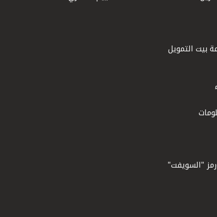
ة بيت التمويل
ومات
ورمز "السويفت"