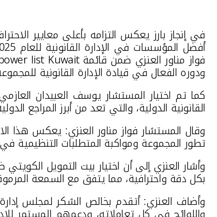
في إنجاز بارز يعكس التزامه بأعلى معايير الاحترا
فواز مناور العنزي ضمن قائمة
power list Kuwait
ودوره الفعال في قيادة الإدارة القانونية للمجموعة
كما تم اختيار المستشار يوسف العبيدان العازمي
القانونية الدولية، والتي تعد من أبرز المراجع ال
وقال المستشار فواز مناور العنزي: يعكس هذا الا
تطور المجموعة ومواكبة المتطلبات التنظيمية في
وأشار العنزي إلى أن اختيار بيت التمويل الكويتي ضم
بكل دقة واحترافية، مما يتفق مع السمعة المرموق
وأضاف العنزي: أتقدم بخالص الشكر لمجلس إدارة مج
واللوائح في كل تعاملاته، ودعمهم المستمر للإدارة