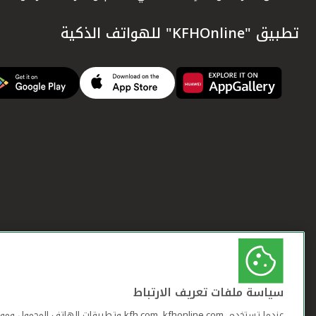
تطبيق "KFHOnline" للهواتف الذكية
سياسة ملفات تعريف الارتباط
عندما تستخدم ,kfh.com, kfhonline.com وتطبيقات ا