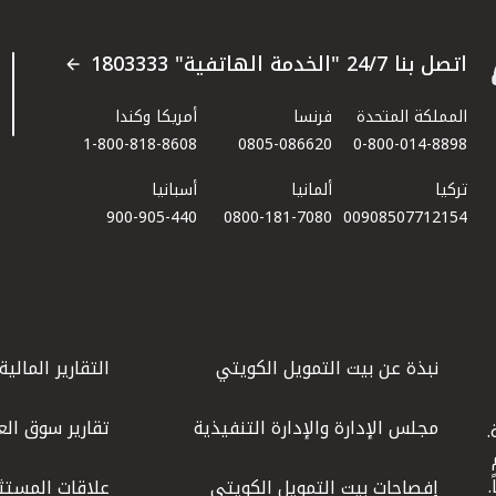
اتصل بنا 24/7 "الخدمة الهاتفية" 1803333
المملكة المتحدة
فرنسا
أمريكا وكندا
1-800-818-8608
0805-086620
0-800-014-8898
تركيا
ألمانيا
أسبانيا
900-905-440
0800-181-7080
00908507712154​
نبذة عن بيت التمويل الكويتي
التقارير المالية
مجلس الإدارة والإدارة التنفيذية
تقارير سوق الع
.
ليوم
إفصاحات بيت التمويل الكويتي
علاقات المستث